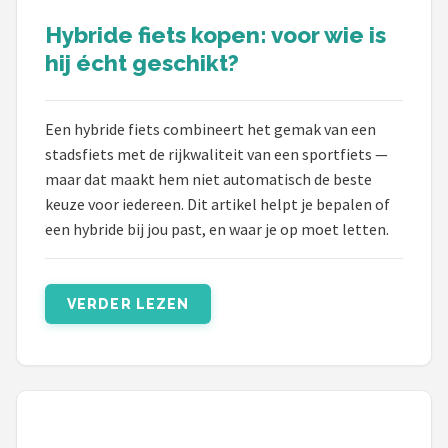
Hybride fiets kopen: voor wie is
Mountainbikes
hij écht geschikt?
Shop
POPULAIRE MERKEN
Een hybride fiets combineert het gemak van een
stadsfiets met de rijkwaliteit van een sportfiets —
Basil
maar dat maakt hem niet automatisch de beste
keuze voor iedereen. Dit artikel helpt je bepalen of
Volare
een hybride bij jou past, en waar je op moet letten.
ABUS
VERDER LEZEN
AXA
New Looxs
BBB Cycling