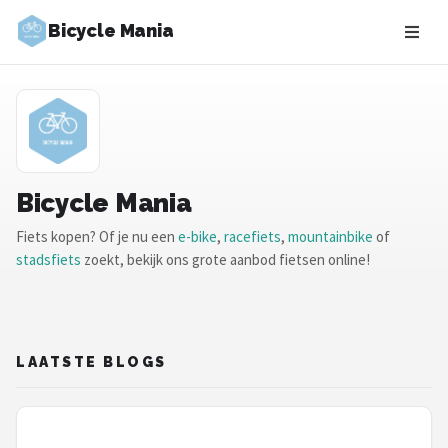
Bicycle Mania
Zoeken
NAVIGATIE
Shop
Merken
Bicycle Mania
Fiets kopen? Of je nu een
e-bike
,
racefiets
,
mountainbike
of
Blog
stadsfiets
zoekt, bekijk ons grote aanbod fietsen online!
Fietsroutes
Kinderfietsen
LAATSTE BLOGS
Stadsfietsen
Elektrische fietsen