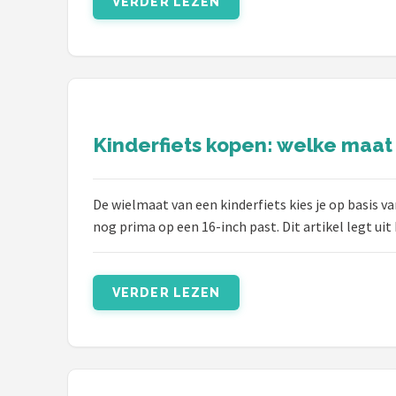
VERDER LEZEN
Mountainbikes
Shop
POPULAIRE MERKEN
Basil
Kinderfiets kopen: welke maat 
Volare
De wielmaat van een kinderfiets kies je op basis va
nog prima op een 16-inch past. Dit artikel legt uit
ABUS
AXA
VERDER LEZEN
New Looxs
BBB Cycling