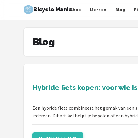
Bicycle Mania
Shop
Merken
Blog
F
Zoeken
NAVIGATIE
Blog
Shop
Merken
Blog
Hybride fiets kopen: voor wie is
Fietsroutes
Kinderfietsen
Een hybride fiets combineert het gemak van een s
iedereen. Dit artikel helpt je bepalen of een hybrid
Stadsfietsen
Elektrische fietsen