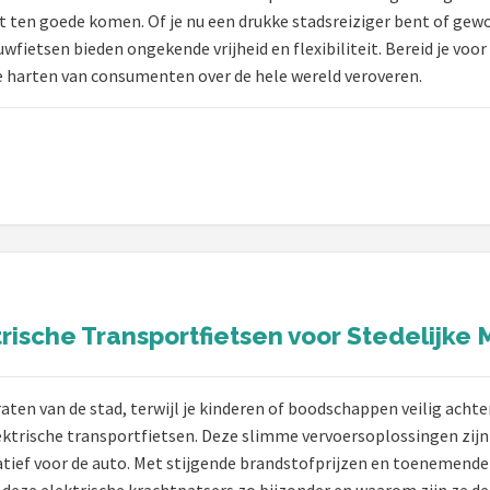
 ten goede komen. Of je nu een drukke stadsreiziger bent of gewo
wfietsen bieden ongekende vrijheid en flexibiliteit. Bereid je vo
 harten van consumenten over de hele wereld veroveren.
ische Transportfietsen voor Stedelijke M
traten van de stad, terwijl je kinderen of boodschappen veilig acht
ktrische transportfietsen. Deze slimme vervoersoplossingen zijn n
tief voor de auto. Met stijgende brandstofprijzen en toenemende 
deze elektrische krachtpatsers zo bijzonder en waarom zijn ze de