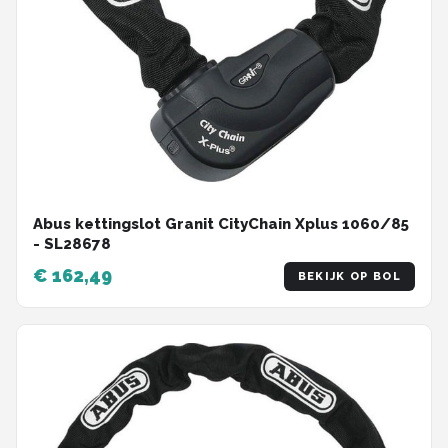
Abus kettingslot Granit CityChain Xplus 1060/85
- SL28678
€ 162,49
BEKIJK OP BOL