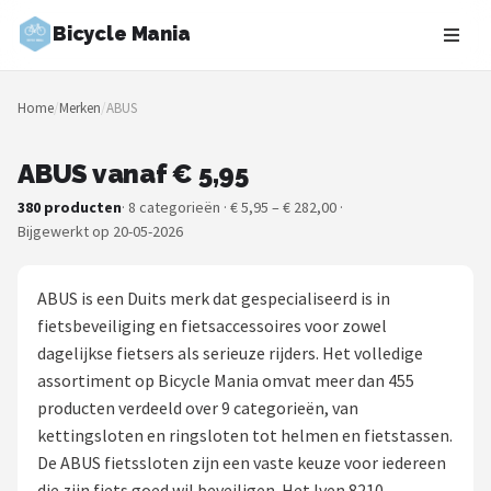
Bicycle Mania
Zoeken
Home
/
Merken
/
ABUS
NAVIGATIE
Shop
ABUS vanaf € 5,95
380 producten
· 8 categorieën · € 5,95 – € 282,00 ·
Merken
Bijgewerkt op 20-05-2026
Blog
ABUS is een Duits merk dat gespecialiseerd is in
Fietsroutes
fietsbeveiliging en fietsaccessoires voor zowel
dagelijkse fietsers als serieuze rijders. Het volledige
Kinderfietsen
assortiment op Bicycle Mania omvat meer dan 455
producten verdeeld over 9 categorieën, van
Stadsfietsen
kettingsloten en ringsloten tot helmen en fietstassen.
De ABUS fietssloten zijn een vaste keuze voor iedereen
Elektrische fietsen
die zijn fiets goed wil beveiligen. Het Iven 8210