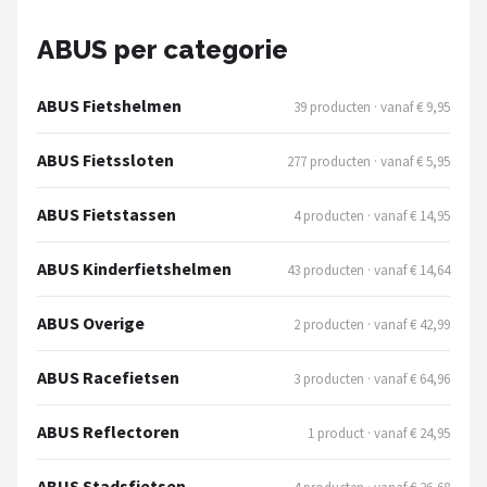
Schwalbe
ABUS per categorie
Voltano
ABUS Fietshelmen
39 producten · vanaf € 9,95
Shimano
ABUS Fietssloten
277 producten · vanaf € 5,95
Cortina
ABUS Fietstassen
4 producten · vanaf € 14,95
Alle merken →
ABUS Kinderfietshelmen
43 producten · vanaf € 14,64
ABUS Overige
2 producten · vanaf € 42,99
ABUS Racefietsen
3 producten · vanaf € 64,96
ABUS Reflectoren
1 product · vanaf € 24,95
ABUS Stadsfietsen