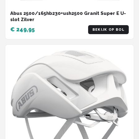
Abus 2500/165hb230+ush2500 Granit Super E U-
slot Zilver
€ 249,95
BEKIJK OP BOL