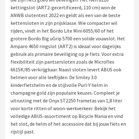
kettingslot (ART2-gecertificeerd, 110 cm) won de
Mountainbikes
ANWB slotentest 2022 en geldt als een van de beste
kettensloten in zijn prijsklasse. Wie compacter wil
Shop
rijden, vindt in het Bordo Lite Mini 6055/60 of het
POPULAIRE MERKEN
grotere Bordo Big uGrip 5700 een solide vouwslot. Het
Amparo 4650 ringslot (ART2) is ideaal voor dagelijks
Basil
gebruik als primaire beveiliging op je fiets. Voor extra
flexibiliteit zijn pantsersloten zoals de Microflex
Volare
6615K/85 verkrijgbaar. Naast sloten levert ABUS ook
helmen voor alle leeftijden. De Smiley 3.0
ABUS
kinderfietshelm en de stijlvolle Purl-Y helm in
champagne gold zijn populaire keuzes. Compleet je
AXA
uitrusting met de Onyx ST2250 frametas van 1,8 liter
voor korte ritten of woon-werkverkeer. Bekijk het
New Looxs
volledige ABUS-assortiment op Bicycle Mania en vind
het slot, de helm of het accessoire dat bij jouw fiets en
BBB Cycling
rijstijl past.