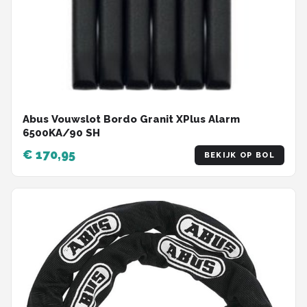
Abus Vouwslot Bordo Granit XPlus Alarm
6500KA/90 SH
€ 170,95
BEKIJK OP BOL