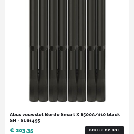
Abus vouwslot Bordo Smart X 6500A/110 black
SH - SL61495
€ 203,35
BEKIJK OP BOL