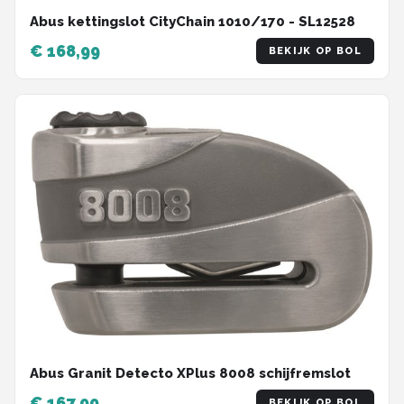
Abus kettingslot CityChain 1010/170 - SL12528
€ 168,99
BEKIJK OP BOL
Abus Granit Detecto XPlus 8008 schijfremslot
€ 167,99
BEKIJK OP BOL