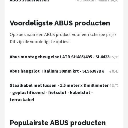
4 producten · vanaf € 26,68
Voordeligste ABUS producten
Op zoek naar een ABUS product voor een scherpe prijs?
Dit zijn de voordeligste opties:
Abus montagebeugelset ATB SH485/495 - SL4423
€ 5,95
Abus hangslot Titalium 30mm krt - SL56387BK
€ 8,45
Staalkabel met lussen - 1.5 meter x 8 millimeter
€ 8,72
- geplastificeerd - fietsslot - kabelslot -
terraskabel
Populairste ABUS producten