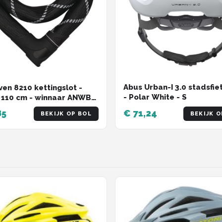
Abus Urban-I 3.0 stadsfi
ven 8210 kettingslot -
- Polar White - S
 110 cm - winnaar ANWB
test 2022
85
€ 71,24
BEKIJK OP BOL
BEKIJK O