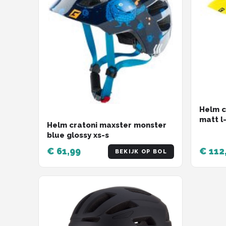
Helm c
matt l-
Helm cratoni maxster monster
blue glossy xs-s
€ 61,99
€ 112
BEKIJK OP BOL