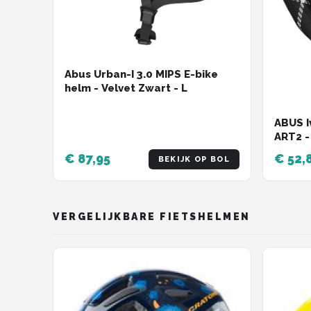
Abus Urban-I 3.0 MIPS E-bike
helm - Velvet Zwart - L
ABUS I
ART2 -
sloten
€ 87,95
€ 52,
BEKIJK OP BOL
VERGELIJKBARE FIETSHELMEN