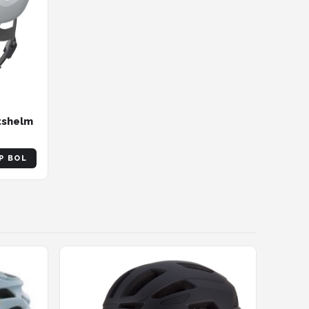
etshelm
P BOL