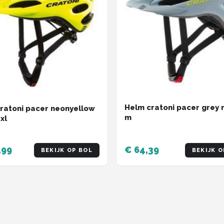
Helm cratoni pacer grey 
ratoni pacer neonyellow
m
xl
,99
€ 64,39
BEKIJK OP BOL
BEKIJK O