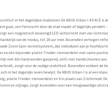
omfort in het dagelijkse stadsleven De ABUS Urban-I 4.0 ACE is de 
e werk gaat, een fietstocht door de stad maakt of dagelijks pendelt 
zorgt een magnetisch bevestigd LED-achterlicht met vier lichtmodi
fhankelijk van de modus, tot 20 uur mee. Bovendien verhogen refle
nieuwde Zoom Spin-verstelsysteem, dat individueel aan je hoofdvorm
s en een bijzonder platte Trivider-riemverdeler met vaste posit
elijk met één hand worden geopend, zelfs met handschoenen aan. 
erbindt, zorgt voor de nodige stabiliteit. Bovendien voldoet de h
 zich in het dagelijks leven bewijst. De ABUS Urban-I is al een klas
 platte Trivider-riemverdeler en 4 in plaats van 2 lichtmodi. De 
oten en slijtage, zorgt bovendien voor een hoogwaardige uitstrali