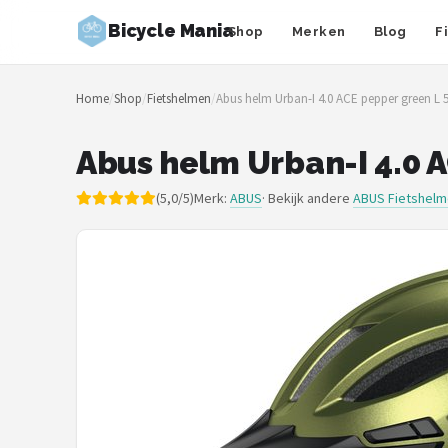
Bicycle Mania
Shop
Merken
Blog
F
Zoeken
Home
/
Shop
/
Fietshelmen
/
Abus helm Urban-I 4.0 ACE pepper green L
NAVIGATIE
Shop
Abus helm Urban-I 4.0 
Merken
(5,0/5)
Merk:
ABUS
· Bekijk andere
ABUS Fietshel
Blog
Fietsroutes
Kinderfietsen
Stadsfietsen
Elektrische fietsen