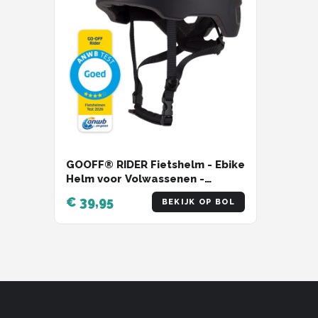
GOOFF® RIDER Fietshelm - Ebike
Helm voor Volwassenen -
Geschikt voor Elektrische Fiets
€ 39,95
BEKIJK OP BOL
en Racefiets - Dames en Heren -
Zwart - M