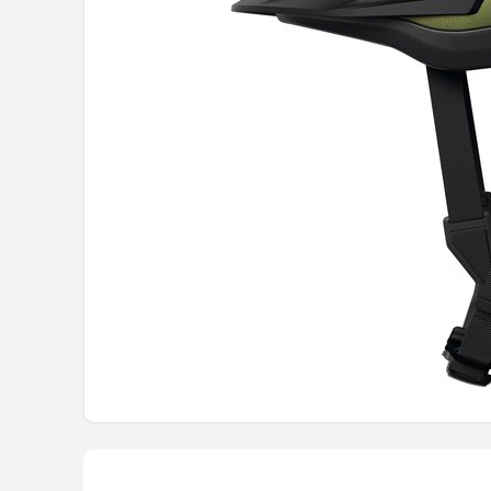
Mountainbikes
Shop
POPULAIRE MERKEN
Basil
Volare
ABUS
AXA
New Looxs
BBB Cycling