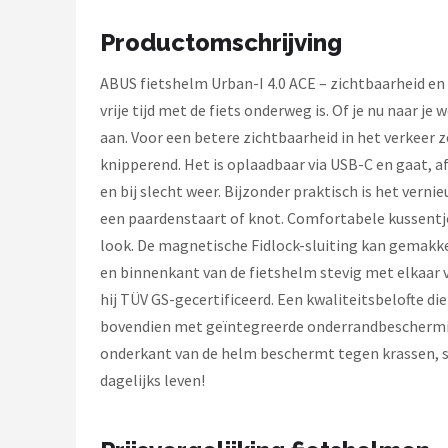
Schwalbe
Productomschrijving
Voltano
ABUS fietshelm Urban-I 4.0 ACE – zichtbaarheid en c
Shimano
vrije tijd met de fiets onderweg is. Of je nu naar j
aan. Voor een betere zichtbaarheid in het verkeer 
Cortina
knipperend. Het is oplaadbaar via USB-C en gaat, a
en bij slecht weer. Bijzonder praktisch is het ver
Alle merken →
een paardenstaart of knot. Comfortabele kussentje
look. De magnetische Fidlock-sluiting kan gemakk
en binnenkant van de fietshelm stevig met elkaar v
hij TÜV GS-gecertificeerd. Een kwaliteitsbelofte die
bovendien met geïntegreerde onderrandbescherming,
onderkant van de helm beschermt tegen krassen, st
dagelijks leven!