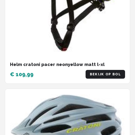
Helm cratoni pacer neonyellow matt l-xl
€ 109,99
BEKIJK OP BOL