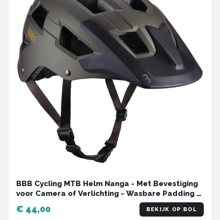
BBB Cycling MTB Helm Nanga - Met Bevestiging
voor Camera of Verlichting - Wasbare Padding -
Fietshelm Volwassenen: Heren & Dames - Mat
€ 44,00
BEKIJK OP BOL
Olijf Groen - L - BHE-54