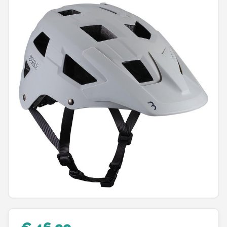
Mountainbikes
Shop
POPULAIRE MERKEN
Basil
Volare
ABUS
AXA
New Looxs
BBB Cycling