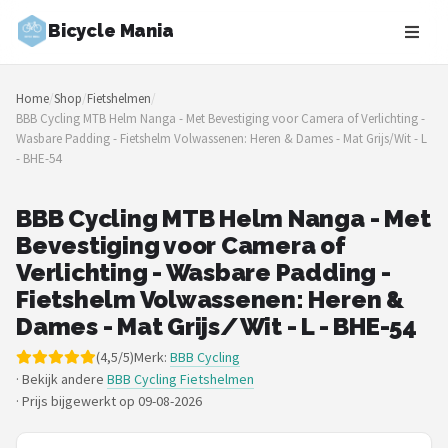
Bicycle Mania
Zoeken
Home
/
Shop
/
Fietshelmen
/
NAVIGATIE
BBB Cycling MTB Helm Nanga - Met Bevestiging voor Camera of Verlichting -
Wasbare Padding - Fietshelm Volwassenen: Heren & Dames - Mat Grijs/Wit - L
Shop
- BHE-54
Merken
BBB Cycling MTB Helm Nanga - Met
Bevestiging voor Camera of
Blog
Verlichting - Wasbare Padding -
Fietsroutes
Fietshelm Volwassenen: Heren &
Dames - Mat Grijs/Wit - L - BHE-54
Kinderfietsen
(4,5/5)
Merk:
BBB Cycling
· Bekijk andere
BBB Cycling Fietshelmen
Stadsfietsen
·
Prijs bijgewerkt op 09-08-2026
Elektrische fietsen