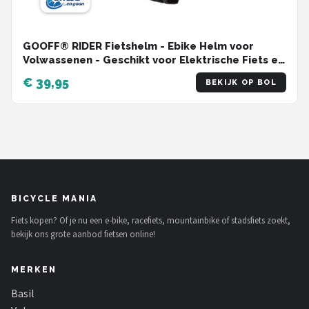
GOOFF® RIDER Fietshelm - Ebike Helm voor
Volwassenen - Geschikt voor Elektrische Fiets en
Racefiets - Dames en Heren - Zwart - M
€ 39,95
BEKIJK OP BOL
BICYCLE MANIA
Fiets kopen? Of je nu een e-bike, racefiets, mountainbike of stadsfiets zoekt,
bekijk ons grote aanbod fietsen online!
MERKEN
Basil