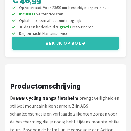
€ 46,99
Schwalbe
Op voorraad. Voor 23:59 uur besteld, morgen in huis
Inclusief
verzendkosten
Voltano
Ophalen bij een afhaalpunt mogelijk
30 dagen bedenktijd &
gratis
retourneren
Shimano
Dag en nacht klantenservice
BEKIJK OP BOL
Cortina
Alle merken →
Productomschrijving
De
BBB Cycling Nanga fietshelm
brengt veiligheid en
stijlvol mountainbiken samen. Zijn ABS
schaalconstructie en verlaagde zijkanten zorgen voor
de bescherming die je nodig hebt tijdens mountainbike
tours. Bovenop de helm kun je eenvoudig een Action