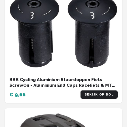
BBB Cycling Aluminium Stuurdoppen Fiets
ScrewOn - Aluminium End Caps Racefiets & MTB
- Voor ⌀ 18 - 22mm Sturen - 2 stuks - Zwart -
€ 9,66
BEKIJK OP BOL
BHT-97