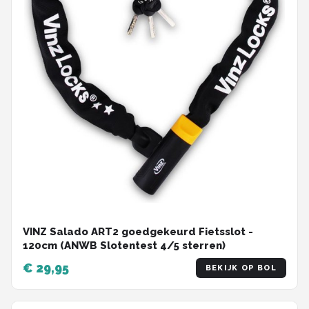
VINZ Salado ART2 goedgekeurd Fietsslot -
120cm (ANWB Slotentest 4/5 sterren)
€ 29,95
BEKIJK OP BOL