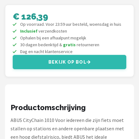
Schwalbe
€ 126,39
Voltano
Op voorraad. Voor 23:59 uur besteld, woensdag in huis
Inclusief
verzendkosten
Shimano
Ophalen bij een afhaalpunt mogelijk
30 dagen bedenktijd &
gratis
retourneren
Cortina
Dag en nacht klantenservice
BEKIJK OP BOL
Alle merken →
Productomschrijving
ABUS CityChain 1010 Voor iedereen die zijn fiets moet
stallen op stations en andere openbare plaatsen met
een hoog diefstalrisico, biedt ABUS het ideale