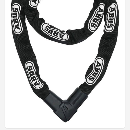
Mountainbikes
Shop
POPULAIRE MERKEN
Basil
Volare
ABUS
AXA
New Looxs
BBB Cycling