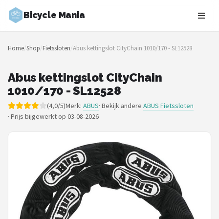
Bicycle Mania
Zoeken
Home
/
Shop
/
Fietssloten
/
Abus kettingslot CityChain 1010/170 - SL12528
NAVIGATIE
Shop
Abus kettingslot CityChain
1010/170 - SL12528
Merken
(4,0/5)
Merk:
ABUS
· Bekijk andere
ABUS Fietssloten
·
Prijs bijgewerkt op 03-08-2026
Blog
Fietsroutes
Kinderfietsen
Stadsfietsen
Elektrische fietsen