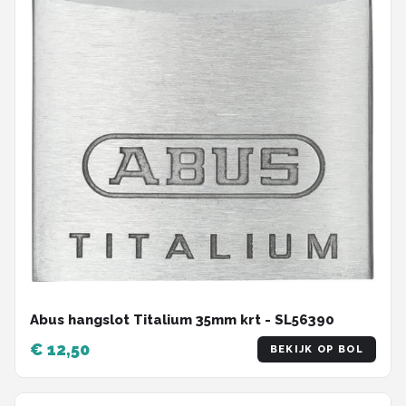
Abus hangslot Titalium 35mm krt - SL56390
€ 12,50
BEKIJK OP BOL