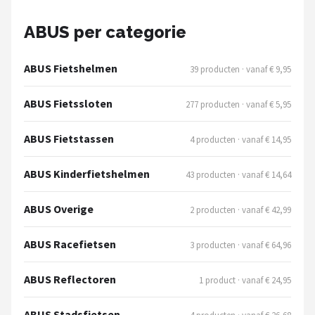
Schwalbe
ABUS per categorie
Voltano
ABUS Fietshelmen
39 producten · vanaf € 9,95
Shimano
ABUS Fietssloten
277 producten · vanaf € 5,95
Cortina
ABUS Fietstassen
4 producten · vanaf € 14,95
Alle merken →
ABUS Kinderfietshelmen
43 producten · vanaf € 14,64
ABUS Overige
2 producten · vanaf € 42,99
ABUS Racefietsen
3 producten · vanaf € 64,96
ABUS Reflectoren
1 product · vanaf € 24,95
ABUS Stadsfietsen