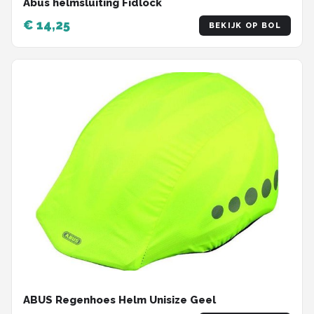
Abus helmsluiting Fidlock
€ 14,25
BEKIJK OP BOL
ABUS Regenhoes Helm Unisize Geel