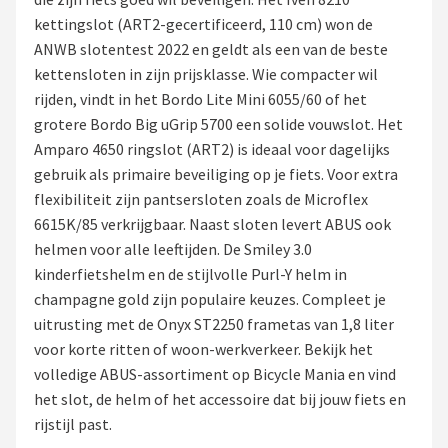
kettingslot (ART2-gecertificeerd, 110 cm) won de
Mountainbikes
ANWB slotentest 2022 en geldt als een van de beste
kettensloten in zijn prijsklasse. Wie compacter wil
Shop
rijden, vindt in het Bordo Lite Mini 6055/60 of het
POPULAIRE MERKEN
grotere Bordo Big uGrip 5700 een solide vouwslot. Het
Amparo 4650 ringslot (ART2) is ideaal voor dagelijks
Basil
gebruik als primaire beveiliging op je fiets. Voor extra
flexibiliteit zijn pantsersloten zoals de Microflex
Volare
6615K/85 verkrijgbaar. Naast sloten levert ABUS ook
helmen voor alle leeftijden. De Smiley 3.0
ABUS
kinderfietshelm en de stijlvolle Purl-Y helm in
champagne gold zijn populaire keuzes. Compleet je
AXA
uitrusting met de Onyx ST2250 frametas van 1,8 liter
voor korte ritten of woon-werkverkeer. Bekijk het
New Looxs
volledige ABUS-assortiment op Bicycle Mania en vind
het slot, de helm of het accessoire dat bij jouw fiets en
BBB Cycling
rijstijl past.