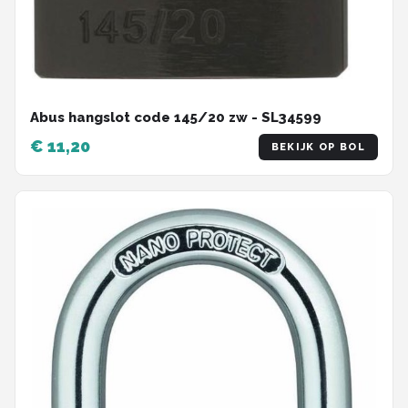
Abus hangslot code 145/20 zw - SL34599
€ 11,20
BEKIJK OP BOL