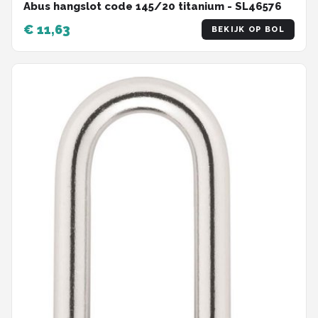
Abus hangslot code 145/20 titanium - SL46576
€ 11,63
BEKIJK OP BOL