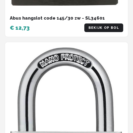
Abus hangslot code 145/30 zw - SL34601
€ 12,73
BEKIJK OP BOL