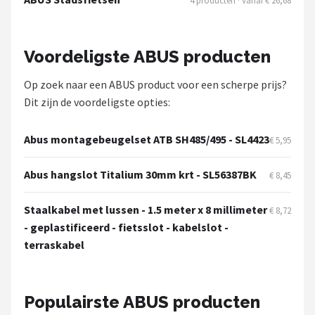
4 producten · vanaf € 26,68
Voordeligste ABUS producten
Op zoek naar een ABUS product voor een scherpe prijs?
Dit zijn de voordeligste opties:
Abus montagebeugelset ATB SH485/495 - SL4423
€ 5,95
Abus hangslot Titalium 30mm krt - SL56387BK
€ 8,45
Staalkabel met lussen - 1.5 meter x 8 millimeter
€ 8,72
- geplastificeerd - fietsslot - kabelslot -
terraskabel
Populairste ABUS producten