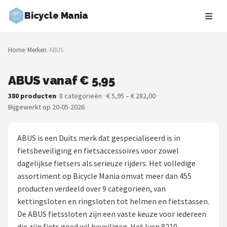
Bicycle Mania
Zoeken
Home
/
Merken
/
ABUS
NAVIGATIE
Shop
ABUS vanaf € 5,95
380 producten
· 8 categorieën · € 5,95 – € 282,00 ·
Merken
Bijgewerkt op 20-05-2026
Blog
ABUS is een Duits merk dat gespecialiseerd is in
Fietsroutes
fietsbeveiliging en fietsaccessoires voor zowel
dagelijkse fietsers als serieuze rijders. Het volledige
Kinderfietsen
assortiment op Bicycle Mania omvat meer dan 455
producten verdeeld over 9 categorieën, van
Stadsfietsen
kettingsloten en ringsloten tot helmen en fietstassen.
De ABUS fietssloten zijn een vaste keuze voor iedereen
Elektrische fietsen
die zijn fiets goed wil beveiligen. Het Iven 8210