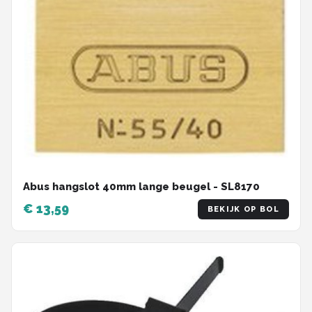
Abus hangslot 40mm lange beugel - SL8170
€ 13,59
BEKIJK OP BOL