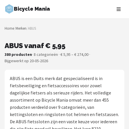
Bicycle Mania
Zoeken
Home
/
Merken
/
ABUS
NAVIGATIE
Shop
ABUS vanaf € 5,95
380 producten
· 8 categorieën · € 5,95 – € 274,00 ·
Merken
Bijgewerkt op 20-05-2026
Blog
ABUS is een Duits merk dat gespecialiseerd is in
Fietsroutes
fietsbeveiliging en fietsaccessoires voor zowel
dagelijkse fietsers als serieuze rijders. Het volledige
Kinderfietsen
assortiment op Bicycle Mania omvat meer dan 455
producten verdeeld over 9 categorieën, van
Stadsfietsen
kettingsloten en ringsloten tot helmen en fietstassen.
De ABUS fietssloten zijn een vaste keuze voor iedereen
Elektrische fietsen
die zijn fiets goed wil beveiligen. Het Iven 8210