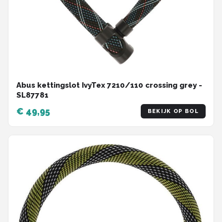
Abus kettingslot IvyTex 7210/110 crossing grey -
SL87781
€ 49,95
BEKIJK OP BOL