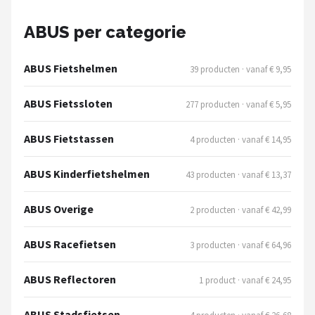
Schwalbe
ABUS per categorie
Voltano
ABUS Fietshelmen
39 producten · vanaf € 9,95
Shimano
ABUS Fietssloten
277 producten · vanaf € 5,95
Cortina
ABUS Fietstassen
4 producten · vanaf € 14,95
Alle merken →
ABUS Kinderfietshelmen
43 producten · vanaf € 13,37
ABUS Overige
2 producten · vanaf € 42,99
ABUS Racefietsen
3 producten · vanaf € 64,96
ABUS Reflectoren
1 product · vanaf € 24,95
ABUS Stadsfietsen