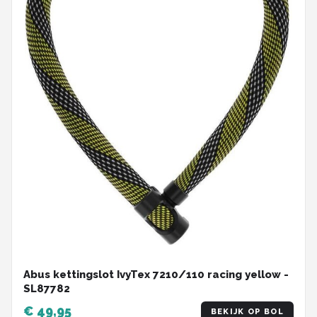
Abus kettingslot IvyTex 7210/110 racing yellow -
SL87782
€ 49,95
BEKIJK OP BOL