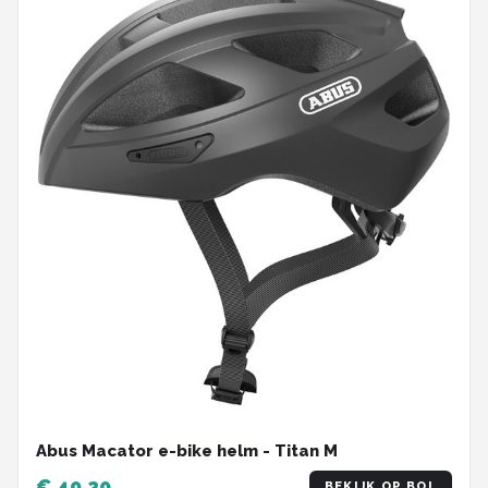
Abus Macator e-bike helm - Titan M
€ 49,20
BEKIJK OP BOL