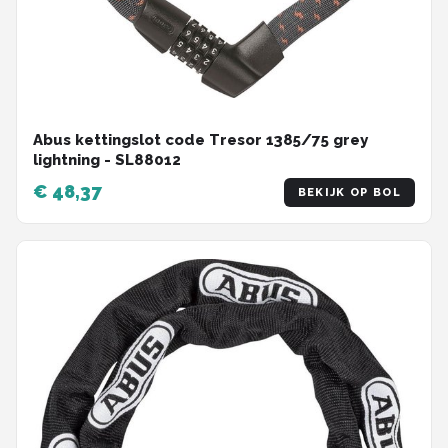
Abus kettingslot code Tresor 1385/75 grey
lightning - SL88012
€ 48,37
BEKIJK OP BOL