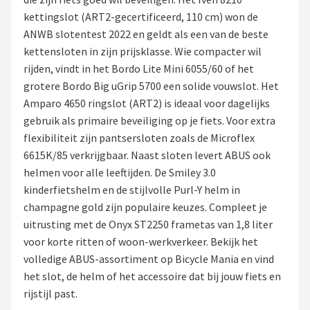
kettingslot (ART2-gecertificeerd, 110 cm) won de
Mountainbikes
ANWB slotentest 2022 en geldt als een van de beste
kettensloten in zijn prijsklasse. Wie compacter wil
Shop
rijden, vindt in het Bordo Lite Mini 6055/60 of het
POPULAIRE MERKEN
grotere Bordo Big uGrip 5700 een solide vouwslot. Het
Amparo 4650 ringslot (ART2) is ideaal voor dagelijks
Basil
gebruik als primaire beveiliging op je fiets. Voor extra
flexibiliteit zijn pantsersloten zoals de Microflex
Volare
6615K/85 verkrijgbaar. Naast sloten levert ABUS ook
helmen voor alle leeftijden. De Smiley 3.0
ABUS
kinderfietshelm en de stijlvolle Purl-Y helm in
champagne gold zijn populaire keuzes. Compleet je
AXA
uitrusting met de Onyx ST2250 frametas van 1,8 liter
voor korte ritten of woon-werkverkeer. Bekijk het
New Looxs
volledige ABUS-assortiment op Bicycle Mania en vind
het slot, de helm of het accessoire dat bij jouw fiets en
BBB Cycling
rijstijl past.