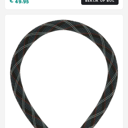
€ 49,95
BEKIJK OP BOL
aardbeienpatroon, maat S