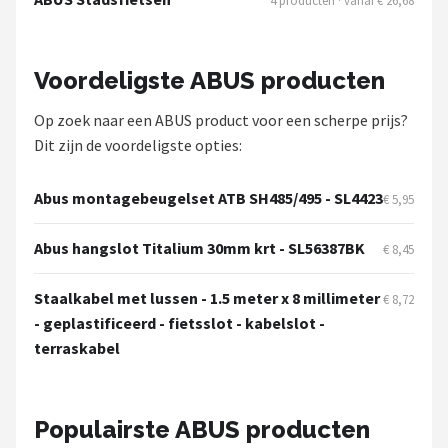
4 producten · vanaf € 26,68
Voordeligste ABUS producten
Op zoek naar een ABUS product voor een scherpe prijs?
Dit zijn de voordeligste opties:
Abus montagebeugelset ATB SH485/495 - SL4423
€ 5,95
Abus hangslot Titalium 30mm krt - SL56387BK
€ 8,45
Staalkabel met lussen - 1.5 meter x 8 millimeter
€ 8,72
- geplastificeerd - fietsslot - kabelslot -
terraskabel
Populairste ABUS producten