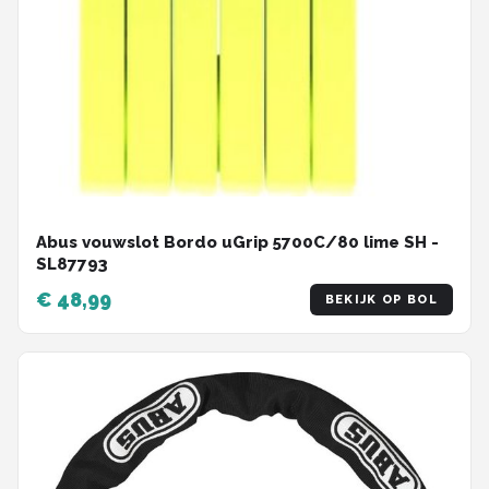
Abus vouwslot Bordo uGrip 5700C/80 lime SH -
SL87793
€ 48,99
BEKIJK OP BOL