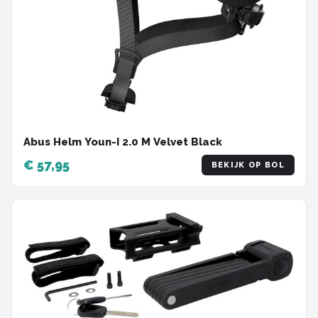
Abus Helm Youn-I 2.0 M Velvet Black
€ 57,95
BEKIJK OP BOL