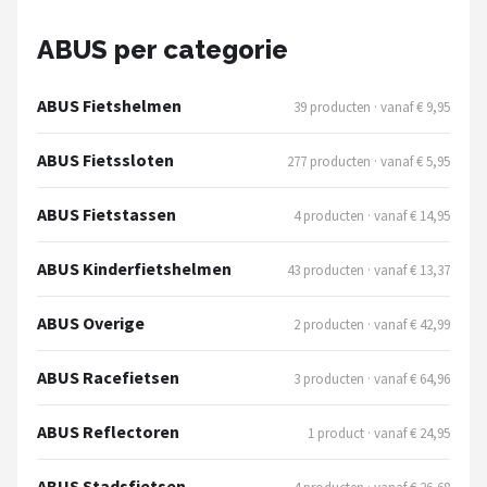
Schwalbe
ABUS per categorie
Voltano
ABUS Fietshelmen
39 producten · vanaf € 9,95
Shimano
ABUS Fietssloten
277 producten · vanaf € 5,95
Cortina
ABUS Fietstassen
4 producten · vanaf € 14,95
Alle merken →
ABUS Kinderfietshelmen
43 producten · vanaf € 13,37
ABUS Overige
2 producten · vanaf € 42,99
ABUS Racefietsen
3 producten · vanaf € 64,96
ABUS Reflectoren
1 product · vanaf € 24,95
ABUS Stadsfietsen