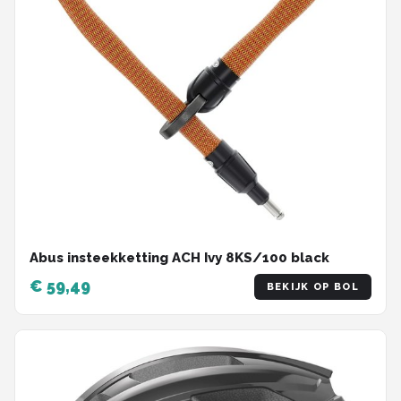
Abus insteekketting ACH Ivy 8KS/100 black
€ 59,49
BEKIJK OP BOL