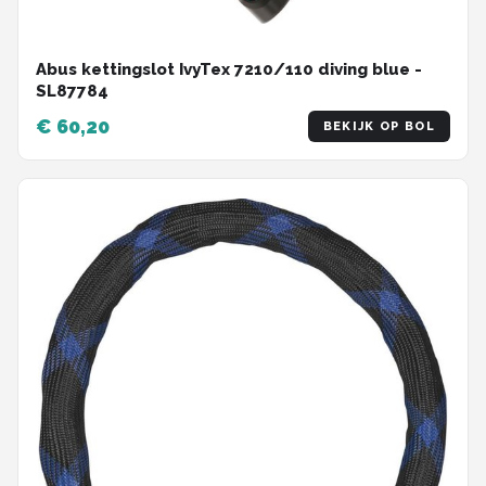
Abus kettingslot IvyTex 7210/110 diving blue -
SL87784
€ 60,20
BEKIJK OP BOL