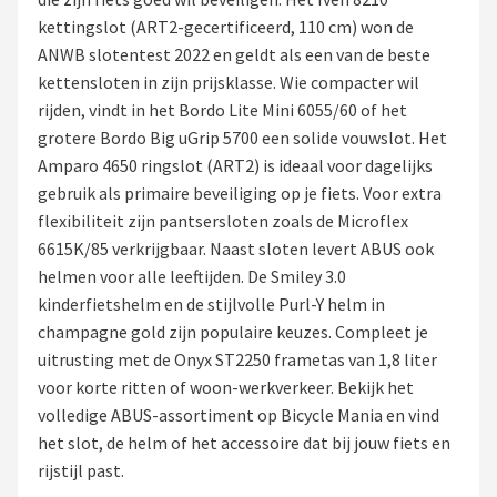
kettingslot (ART2-gecertificeerd, 110 cm) won de
Mountainbikes
ANWB slotentest 2022 en geldt als een van de beste
kettensloten in zijn prijsklasse. Wie compacter wil
Shop
rijden, vindt in het Bordo Lite Mini 6055/60 of het
POPULAIRE MERKEN
grotere Bordo Big uGrip 5700 een solide vouwslot. Het
Amparo 4650 ringslot (ART2) is ideaal voor dagelijks
Basil
gebruik als primaire beveiliging op je fiets. Voor extra
flexibiliteit zijn pantsersloten zoals de Microflex
Volare
6615K/85 verkrijgbaar. Naast sloten levert ABUS ook
helmen voor alle leeftijden. De Smiley 3.0
ABUS
kinderfietshelm en de stijlvolle Purl-Y helm in
champagne gold zijn populaire keuzes. Compleet je
AXA
uitrusting met de Onyx ST2250 frametas van 1,8 liter
voor korte ritten of woon-werkverkeer. Bekijk het
New Looxs
volledige ABUS-assortiment op Bicycle Mania en vind
het slot, de helm of het accessoire dat bij jouw fiets en
BBB Cycling
rijstijl past.