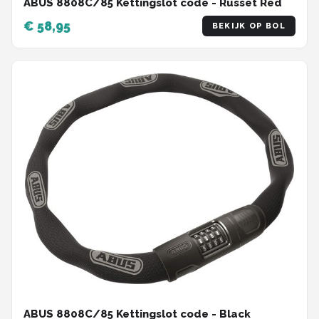
ABUS 8808C/85 Kettingslot code - Russet Red
€ 58,95
BEKIJK OP BOL
ABUS 8808C/85 Kettingslot code - Black