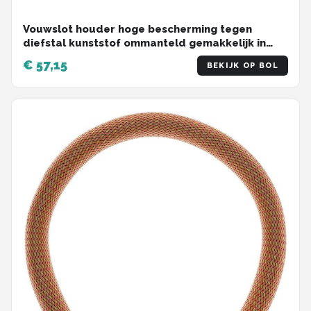
Vouwslot houder hoge bescherming tegen
diefstal kunststof ommanteld gemakkelijk in
gebruik - 85 cm
€ 57,15
BEKIJK OP BOL