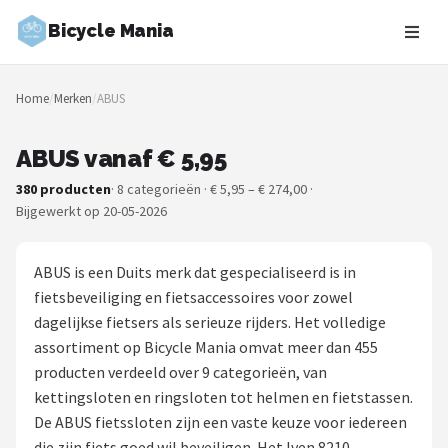
Bicycle Mania
Zoeken
Home
/
Merken
/
ABUS
NAVIGATIE
Shop
ABUS vanaf € 5,95
380 producten
· 8 categorieën · € 5,95 – € 274,00 ·
Merken
Bijgewerkt op 20-05-2026
Blog
ABUS is een Duits merk dat gespecialiseerd is in
Fietsroutes
fietsbeveiliging en fietsaccessoires voor zowel
dagelijkse fietsers als serieuze rijders. Het volledige
Kinderfietsen
assortiment op Bicycle Mania omvat meer dan 455
producten verdeeld over 9 categorieën, van
Stadsfietsen
kettingsloten en ringsloten tot helmen en fietstassen.
De ABUS fietssloten zijn een vaste keuze voor iedereen
Elektrische fietsen
die zijn fiets goed wil beveiligen. Het Iven 8210