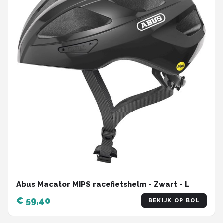
Abus Macator MIPS racefietshelm - Zwart - L
€ 59,40
BEKIJK OP BOL