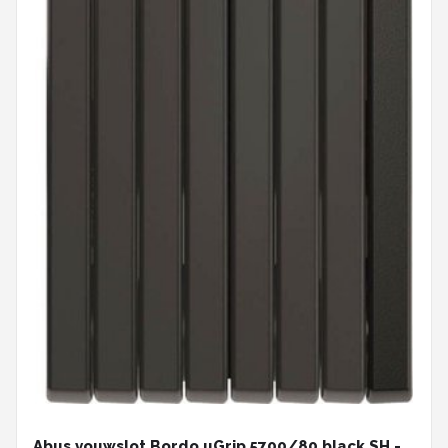
Abus vouwslot Bordo uGrip 5700/80 black SH -