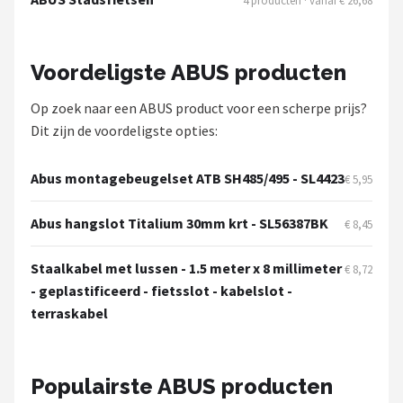
4 producten · vanaf € 26,68
Voordeligste ABUS producten
Op zoek naar een ABUS product voor een scherpe prijs?
Dit zijn de voordeligste opties:
Abus montagebeugelset ATB SH485/495 - SL4423
€ 5,95
Abus hangslot Titalium 30mm krt - SL56387BK
€ 8,45
Staalkabel met lussen - 1.5 meter x 8 millimeter
€ 8,72
- geplastificeerd - fietsslot - kabelslot -
terraskabel
Populairste ABUS producten