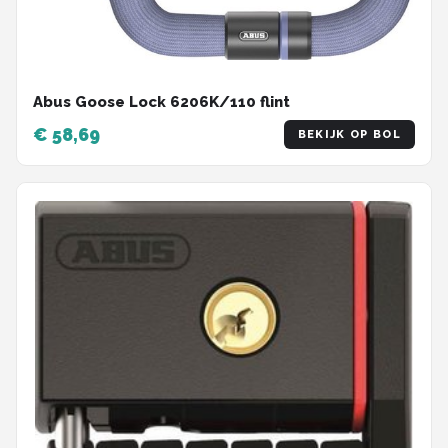
Abus Goose Lock 6206K/110 flint
€ 58,69
BEKIJK OP BOL