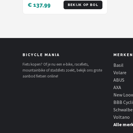
Kalkhoff Flyer Cube Focus Giant
€ 137,99
BEKIJK OP BOL
Bergamont Ghost Trek Gazelle
Winora Specialized 36 V e-bike
accu accu 3-pin 3 Prong inline
stekker - Snelle lader
BICYCLE MANIA
MERKEN
Fiets kopen? Of je nu een e-bike, racefiets,
Basil
mountainbike of stadsfiets zoekt, bekijk ons grote
Volare
aanbod fietsen online!
ABUS
AXA
New Loox
BBB Cycl
Schwalbe
Voltano
Alle mer