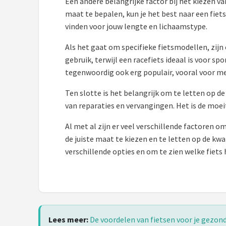
Een andere belangrijke factor bij het kiezen va
maat te bepalen, kun je het best naar een fiets
Mountainbikes
vinden voor jouw lengte en lichaamstype.
Shop
Als het gaat om specifieke fietsmodellen, zijn
gebruik, terwijl een racefiets ideaal is voor sp
POPULAIRE MERKEN
tegenwoordig ook erg populair, vooral voor me
Basil
Ten slotte is het belangrijk om te letten op de
van reparaties en vervangingen. Het is de moei
Volare
Al met al zijn er veel verschillende factoren o
ABUS
de juiste maat te kiezen en te letten op de kwa
verschillende opties en om te zien welke fiets h
AXA
New Looxs
BBB Cycling
Lees meer:
De voordelen van fietsen voor je gezon