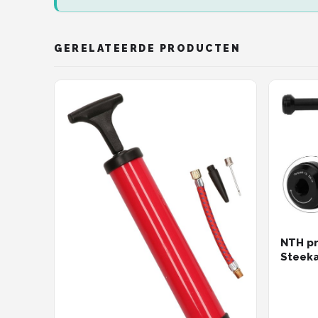
Schwalbe
Voltano
GERELATEERDE PRODUCTEN
Shimano
Cortina
Alle merken →
NTH pr
Steeka
168mm 
142x12
Robuus
fietso