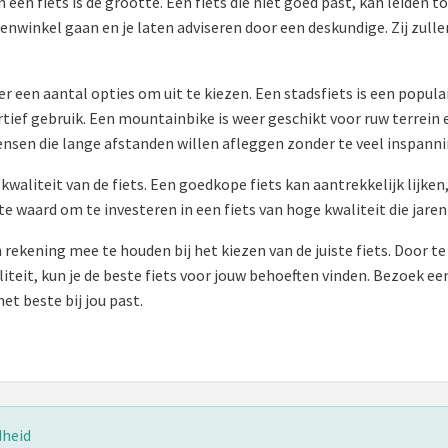
n een fiets is de grootte. Een fiets die niet goed past, kan leiden 
enwinkel gaan en je laten adviseren door een deskundige. Zij zullen
 er een aantal opties om uit te kiezen. Een stadsfiets is een pop
ortief gebruik. Een mountainbike is weer geschikt voor ruw terrein e
nsen die lange afstanden willen afleggen zonder te veel inspanni
 kwaliteit van de fiets. Een goedkope fiets kan aantrekkelijk lijke
te waard om te investeren in een fiets van hoge kwaliteit die jar
m rekening mee te houden bij het kiezen van de juiste fiets. Door t
liteit, kun je de beste fiets voor jouw behoeften vinden. Bezoek e
et beste bij jou past.
dheid