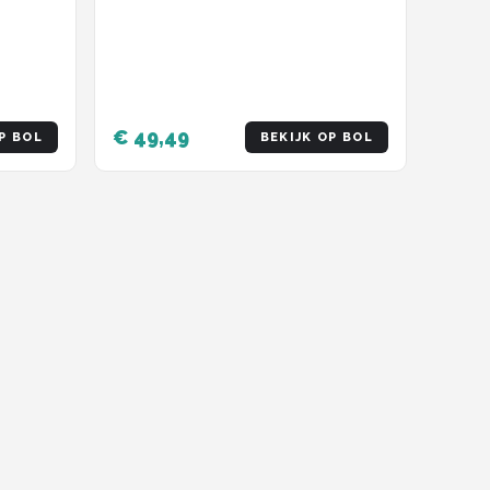
Inclusief Bevestigingssysteem -
Bruin
€ 49,49
P BOL
BEKIJK OP BOL