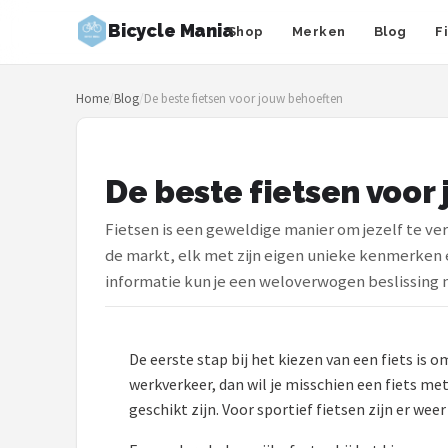
Bicycle Mania
Shop
Merken
Blog
F
Zoeken
Home
/
Blog
/
De beste fietsen voor jouw behoeften
NAVIGATIE
Shop
De beste fietsen voor
Merken
Fietsen is een geweldige manier om jezelf te ver
Blog
de markt, elk met zijn eigen unieke kenmerken en
informatie kun je een weloverwogen beslissing
Fietsroutes
Kinderfietsen
De eerste stap bij het kiezen van een fiets is
werkverkeer, dan wil je misschien een fiets met
Stadsfietsen
geschikt zijn. Voor sportief fietsen zijn er we
Elektrische fietsen