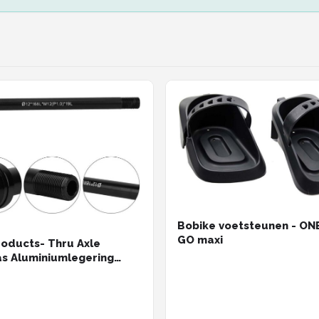
Bobike voetsteunen - ON
GO maxi
oducts- Thru Axle
s Aluminiumlegering
- Geschikt voor
mm - Snel te installeren -
t en duurzaam - Ideale
nderdelen - Fietsas