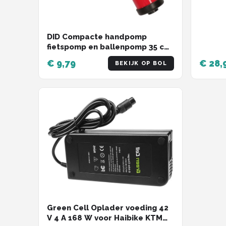
DID Compacte handpomp
fietspomp en ballenpomp 35 cm
- Voetbalpomp
€ 9,79
€ 28,
BEKIJK OP BOL
Green Cell Oplader voeding 42
V 4 A 168 W voor Haibike KTM