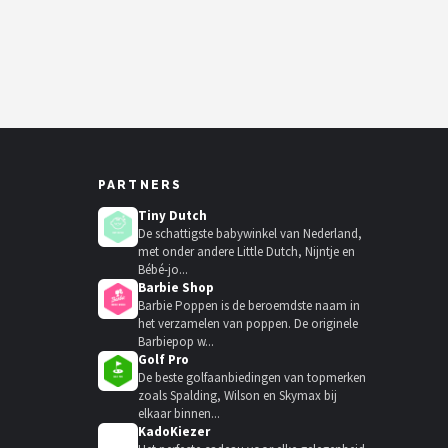
PARTNERS
Tiny Dutch
De schattigste babywinkel van Nederland,
met onder andere Little Dutch, Nijntje en
Bébé-jo...
Barbie Shop
Barbie Poppen is de beroemdste naam in
het verzamelen van poppen. De originele
Barbiepop w...
Golf Pro
De beste golfaanbiedingen van topmerken
zoals Spalding, Wilson en Skymax bij
elkaar binnen...
KadoKiezer
🎁