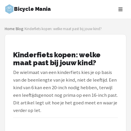
Bicycle Mania
Zoeken
Home
/
Blog
/
Kinderfiets kopen: welke maat past bij jouw kind?
NAVIGATIE
Shop
Kinderfiets kopen: welke
Merken
maat past bij jouw kind?
Blog
De wielmaat van een kinderfiets kies je op basis
van de beenlengte van je kind, niet de leeftijd. Een
Fietsroutes
kind van 6 kan een 20-inch nodig hebben, terwijl
een leeftijdsgenoot nog prima op een 16-inch past.
Kinderfietsen
Dit artikel legt uit hoe je het goed meet en waar je
verder op let.
Stadsfietsen
Elektrische fietsen