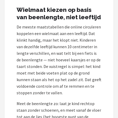
Wielmaat kiezen op basis
Mountainbikes
van beenlengte, niet leeftijd
Shop
De meeste maatstabellen die online circuleren
POPULAIRE MERKEN
koppelen een wielmaat aan een leeftijd. Dat
klinkt handig, maar het klopt niet. Kinderen
Basil
van dezelfde leeftijd kunnen 10 centimeter in
lengte verschillen, en wat telt bij een fiets is
Volare
de beenlengte — niet hoeveel kaarsjes er op de
taart stonden. De vuistregel is simpel: het kind
ABUS
moet met beide voeten plat op de grond
kunnen staan als het op het zadel zit. Dat geeft
AXA
voldoende controle om af te remmen en te
stoppen zonder te vallen.
New Looxs
Meet de beenlengte zo: laat je kind rechtop
BBB Cycling
staan zonder schoenen, en meet vanaf de vloer
tot aan de lies (het hoogste punt van de