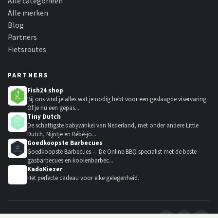
Alle categorieën
Alle merken
Blog
Partners
Fietsroutes
PARTNERS
Fish24 shop
Bij ons vind je alles wat je nodig hebt voor een geslaagde viservaring.
Of je nu een gepas...
Tiny Dutch
De schattigste babywinkel van Nederland, met onder andere Little
Dutch, Nijntje en Bébé-jo...
Goedkoopste Barbecues
Goedkoopste Barbecues — De Online BBQ specialist met de beste
gasbarbecues en koolenbarbec...
KadoKiezer
🎁
Het perfecte cadeau voor elke gelegenheid.