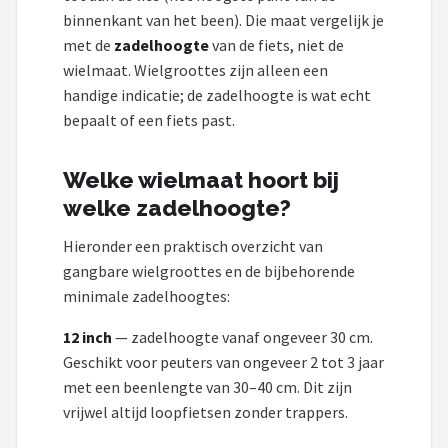
Schwalbe
binnenkant van het been). Die maat vergelijk je
met de
zadelhoogte
van de fiets, niet de
Voltano
wielmaat. Wielgroottes zijn alleen een
handige indicatie; de zadelhoogte is wat echt
Shimano
bepaalt of een fiets past.
Cortina
Welke wielmaat hoort bij
Alle merken →
welke zadelhoogte?
Hieronder een praktisch overzicht van
gangbare wielgroottes en de bijbehorende
minimale zadelhoogtes:
12 inch
— zadelhoogte vanaf ongeveer 30 cm.
Geschikt voor peuters van ongeveer 2 tot 3 jaar
met een beenlengte van 30–40 cm. Dit zijn
vrijwel altijd loopfietsen zonder trappers.