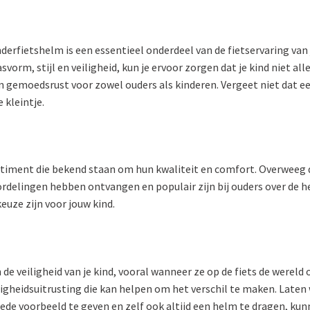
erfietshelm is een essentieel onderdeel van de fietservaring van j
orm, stijl en veiligheid, kun je ervoor zorgen dat je kind niet all
 en gemoedsrust voor zowel ouders als kinderen. Vergeet niet dat e
 kleintje.
iment die bekend staan om hun kwaliteit en comfort. Overweeg de 
oordelingen hebben ontvangen en populair zijn bij ouders over de 
euze zijn voor jouw kind.
 de veiligheid van je kind, vooral wanneer ze op de fiets de werel
eiligheidsuitrusting die kan helpen om het verschil te maken. Lat
goede voorbeeld te geven en zelf ook altijd een helm te dragen, ku