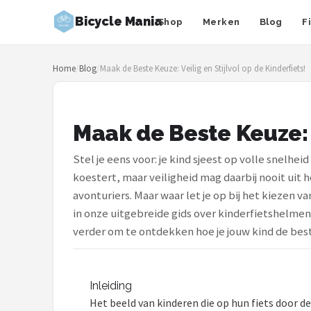
Bicycle Mania
Shop
Merken
Blog
F
Zoeken
Home
/
Blog
/
Maak de Beste Keuze: Veilig en Stijlvol op de Kinderfiets!
NAVIGATIE
Shop
Maak de Beste Keuze: V
Merken
Stel je eens voor: je kind sjeest op volle snelhe
Blog
koestert, maar veiligheid mag daarbij nooit uit
avonturiers. Maar waar let je op bij het kiezen 
Fietsroutes
in onze uitgebreide gids over kinderfietshelmen
verder om te ontdekken hoe je jouw kind de bes
Kinderfietsen
Stadsfietsen
Inleiding
Het beeld van kinderen die op hun fiets door 
Elektrische fietsen