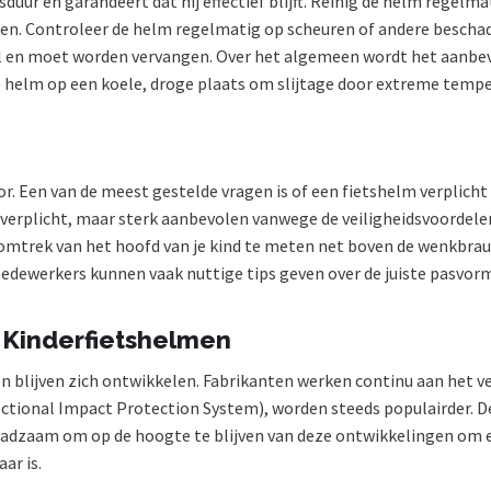
uur en garandeert dat hij effectief blijft. Reinig de helm regelm
n. Controleer de helm regelmatig op scheuren of andere beschad
l en moet worden vervangen. Over het algemeen wordt het aanbevo
 de helm op een koele, droge plaats om slijtage door extreme tem
 Een van de meest gestelde vragen is of een fietshelm verplicht is
 verplicht, maar sterk aanbevolen vanwege de veiligheidsvoordelen
e omtrek van het hoofd van je kind te meten net boven de wenkbr
medewerkers kunnen vaak nuttige tips geven over de juiste pasvorm 
n Kinderfietshelmen
 blijven zich ontwikkelen. Fabrikanten werken continu aan het ve
ectional Impact Protection System), worden steeds populairder. 
 raadzaam om op de hoogte te blijven van deze ontwikkelingen om e
ar is.