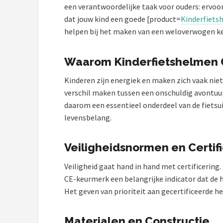
een verantwoordelijke taak voor ouders: ervoor 
Mountainbikes
dat jouw kind een goede [product=
Kinderfiets
helpen bij het maken van een weloverwogen k
Shop
Waarom Kinderfietshelmen C
POPULAIRE MERKEN
Kinderen zijn energiek en maken zich vaak niet
Basil
verschil maken tussen een onschuldig avontuur
Volare
daarom een essentieel onderdeel van de fietsui
levensbelang.
ABUS
Veiligheidsnormen en Certif
AXA
Veiligheid gaat hand in hand met certificering.
New Looxs
CE-keurmerk een belangrijke indicator dat de h
Het geven van prioriteit aan gecertificeerde 
BBB Cycling
Materialen en Constructie