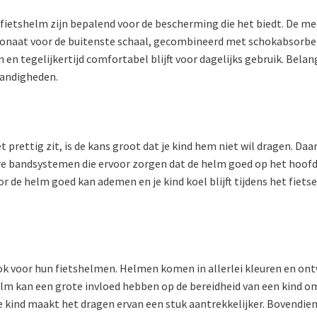
rfietshelm zijn bepalend voor de bescherming die het biedt. De m
rbonaat voor de buitenste schaal, gecombineerd met schokabsorb
en tegelijkertijd comfortabel blijft voor dagelijks gebruik. Belan
tandigheden.
iet prettig zit, is de kans groot dat je kind hem niet wil dragen. D
re bandsystemen die ervoor zorgen dat de helm goed op het hoofd
r de helm goed kan ademen en je kind koel blijft tijdens het fiet
 ook voor hun fietshelmen. Helmen komen in allerlei kleuren en on
elm kan een grote invloed hebben op de bereidheid van een kind o
 je kind maakt het dragen ervan een stuk aantrekkelijker. Boven