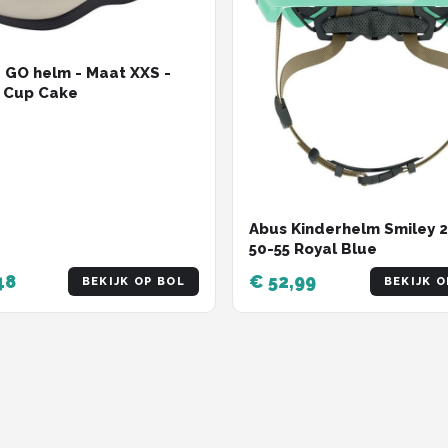
 GO helm - Maat XXS -
a Cup Cake
Abus Kinderhelm Smiley 2
50-55 Royal Blue
48
€ 52,99
BEKIJK OP BOL
BEKIJK O