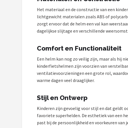
Schwalbe
Het materiaal en de constructie van een kinde
Voltano
lichtgewicht materialen zoals ABS of polyca
zorgt ervoor dat de helm een val kan weerstaan 
Shimano
dagelijkse slijtage en verschillende weersoms
Cortina
Comfort en Functionaliteit
Alle merken →
Een helm kan nog zo veilig zijn, maar als hij n
kinderfietshelmen zijn voorzien van verstelba
ventilatievoorzieningen een grote rol, waardoo
warme dagen veel draaglijker.
Stijl en Ontwerp
Kinderen zijn gevoelig voor stijl en dat geldt
favoriete superhelden. De esthetiek van een h
past bij de persoonlijkheid en voorkeuren van