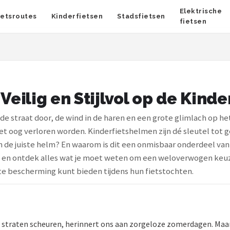
Elektrische
ietsroutes
Kinderfietsen
Stadsfietsen
fietsen
eilig en Stijlvol op de Kinde
id de straat door, de wind in de haren en een grote glimlach op h
 het oog verloren worden. Kinderfietshelmen zijn dé sleutel to
van de juiste helm? En waarom is dit een onmisbaar onderdeel van
 en ontdek alles wat je moet weten om een weloverwogen keuze t
te bescherming kunt bieden tijdens hun fietstochten.
de straten scheuren, herinnert ons aan zorgeloze zomerdagen. Maa