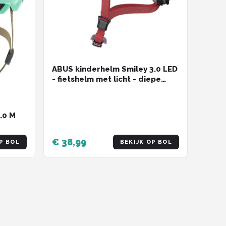
ABUS kinderhelm Smiley 3.0 LED
- fietshelm met licht - diepe
pasvorm & ruimte voor een
vlecht - voor meisjes en jongens
- roze met aardbeienpatroon,
.0 M
maat M
€ 38,99
P BOL
BEKIJK OP BOL