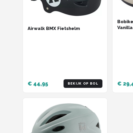
Bobike
Vanill
Airwalk BMX Fietshelm
€ 44,95
€ 29,
BEKIJK OP BOL