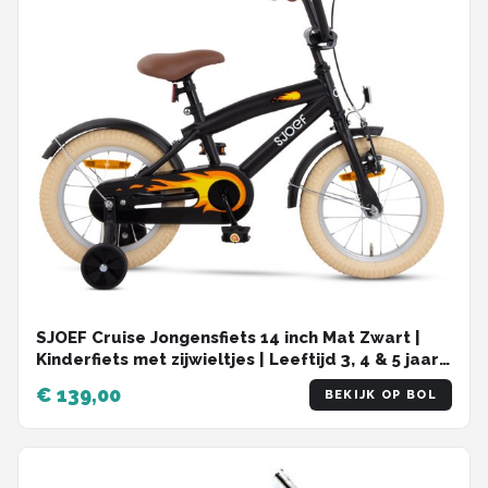
SJOEF Cruise Jongensfiets 14 inch Mat Zwart |
Kinderfiets met zijwieltjes | Leeftijd 3, 4 & 5 jaar |
Kledingmaat 98-108 | Fiets 14 inch
€ 139,00
BEKIJK OP BOL