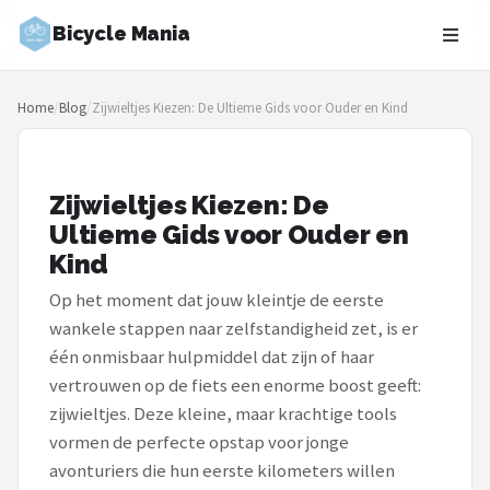
Bicycle Mania
Zoeken
Home
/
Blog
/
Zijwieltjes Kiezen: De Ultieme Gids voor Ouder en Kind
NAVIGATIE
Shop
Zijwieltjes Kiezen: De
Merken
Ultieme Gids voor Ouder en
Kind
Blog
Op het moment dat jouw kleintje de eerste
Fietsroutes
wankele stappen naar zelfstandigheid zet, is er
één onmisbaar hulpmiddel dat zijn of haar
Kinderfietsen
vertrouwen op de fiets een enorme boost geeft:
zijwieltjes. Deze kleine, maar krachtige tools
Stadsfietsen
vormen de perfecte opstap voor jonge
avonturiers die hun eerste kilometers willen
Elektrische fietsen