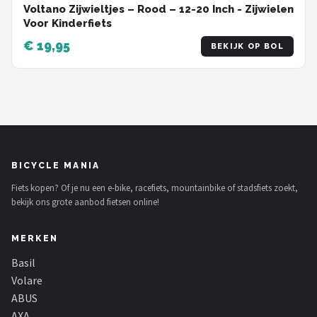
Voltano Zijwieltjes – Rood – 12-20 Inch - Zijwielen
Voor Kinderfiets
€ 19,95
BEKIJK OP BOL
BICYCLE MANIA
Fiets kopen? Of je nu een e-bike, racefiets, mountainbike of stadsfiets zoekt,
bekijk ons grote aanbod fietsen online!
MERKEN
Basil
Volare
ABUS
AXA