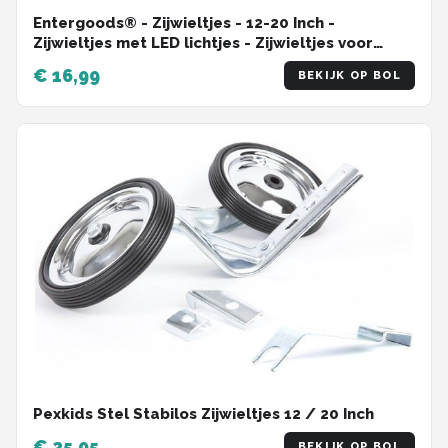
Entergoods® - Zijwieltjes - 12-20 Inch -
Zijwieltjes met LED lichtjes - Zijwieltjes voor
Kinderfiets - Zwart - 12 inch/14 inch/16 inch/18
€ 16,99
BEKIJK OP BOL
inch/20 inch - Zijwielen - Kinderfietsaccessoires
- Universeel - Zijwielen met Lampjes - Verlichting
Kinderfiets
Pexkids Stel Stabilos Zijwieltjes 12 / 20 Inch
€ 25,95
BEKIJK OP BOL