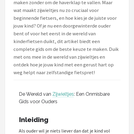
maken zonder om de haverklap te vallen. Maar
wat maakt zijwieltjes nu zo cruciaal voor
Mountainbikes
beginnende fietsers, en hoe kies je de juiste voor
jouw kind? Of je nu een doorgewinterde ouder
Shop
bent of voor het eerst in de wereld van
POPULAIRE MERKEN
kinderfietsen duikt, dit artikel biedt een
Basil
complete gids om de beste keuze te maken. Duik
met ons mee in de wereld van zijwieltjes en
Volare
ontdek hoe je jouw kind met een gerust hart op
weg helpt naar zelfstandige fietspret!
ABUS
AXA
De Wereld van
Zijwieltjes
: Een Onmisbare
Gids voor Ouders
New Looxs
Inleiding
BBB Cycling
Als ouder wil je niets liever dan dat je kind vol