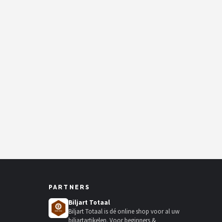
PARTNERS
Biljart Totaal
Biljart Totaal is dé online shop voor al uw
biljartartikelen. Voor beginners &