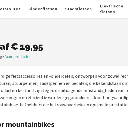
Elektrische
ietsroutes
Kinderfietsen
Stadsfietsen
fietsen
af € 19,95
Acor producten
ige
dige fietsaccessoires en -onderdelen, ontworpen voor zowel recr
sturen, stuurpennen, zadelpennen en pedalen, die bekendstaan om
 producten bestand zijn tegen de uitdagende omstandigheden van o
gsvermogen en efficiëntie worden gegarandeerd. Door hoogwaardi
untainbike-liefhebbers die betrouwbaarheid en optimale prestaties
or mountainbikes