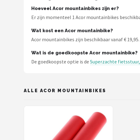
Hoeveel Acor mountainbikes zijn er?
Mountainbikes
Er zijn momenteel 1 Acor mountainbikes beschikbaa
Shop
Wat kost een Acor mountainbike?
POPULAIRE MERKEN
Acor mountainbikes zijn beschikbaar vanaf € 19,95. 
Basil
Wat is de goedkoopste Acor mountainbike?
De goedkoopste optie is de
Superzachte fietsstuur,
Volare
ABUS
ALLE ACOR MOUNTAINBIKES
AXA
New Looxs
BBB Cycling