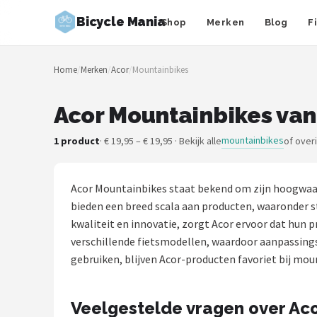
Bicycle Mania
Shop
Merken
Blog
F
Zoeken
Home
/
Merken
/
Acor
/
Mountainbikes
NAVIGATIE
Shop
Acor Mountainbikes van
Merken
mountainbikes
1 product
· € 19,95 – € 19,95 · Bekijk alle
of over
Blog
Acor Mountainbikes staat bekend om zijn hoogwaar
Fietsroutes
bieden een breed scala aan producten, waaronder 
kwaliteit en innovatie, zorgt Acor ervoor dat hun
Kinderfietsen
verschillende fietsmodellen, waardoor aanpassin
gebruiken, blijven Acor-producten favoriet bij mo
Stadsfietsen
Veelgestelde vragen over Ac
Elektrische fietsen