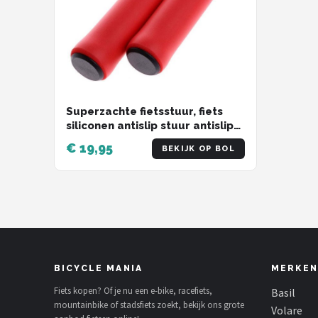
Schwalbe
Voltano
Shimano
Cortina
Superzachte fietsstuur, fiets
siliconen antislip stuur antislip
schokabsorberende handvatten
Alle merken →
€ 19,95
BEKIJK OP BOL
[rood]
BICYCLE MANIA
MERKEN
Fiets kopen? Of je nu een e-bike, racefiets,
Basil
mountainbike of stadsfiets zoekt, bekijk ons grote
Volare