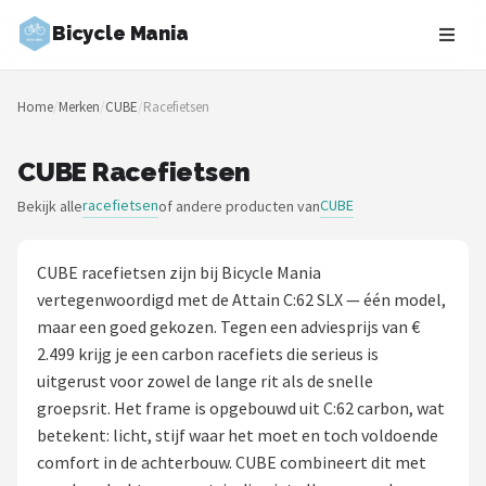
Bicycle Mania
Zoeken
Home
/
Merken
/
CUBE
/
Racefietsen
NAVIGATIE
Shop
CUBE Racefietsen
racefietsen
CUBE
Bekijk alle
of andere producten van
Merken
Blog
CUBE racefietsen zijn bij Bicycle Mania
vertegenwoordigd met de Attain C:62 SLX — één model,
Fietsroutes
maar een goed gekozen. Tegen een adviesprijs van €
2.499 krijg je een carbon racefiets die serieus is
Kinderfietsen
uitgerust voor zowel de lange rit als de snelle
groepsrit. Het frame is opgebouwd uit C:62 carbon, wat
Stadsfietsen
betekent: licht, stijf waar het moet en toch voldoende
comfort in de achterbouw. CUBE combineert dit met
Elektrische fietsen