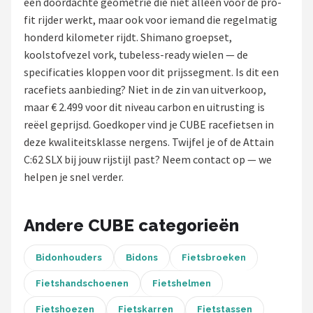
een doordachte geometrie die niet alleen voor de pro-
fit rijder werkt, maar ook voor iemand die regelmatig
Mountainbikes
honderd kilometer rijdt. Shimano groepset,
koolstofvezel vork, tubeless-ready wielen — de
Shop
specificaties kloppen voor dit prijssegment. Is dit een
POPULAIRE MERKEN
racefiets aanbieding? Niet in de zin van uitverkoop,
maar € 2.499 voor dit niveau carbon en uitrusting is
Basil
reëel geprijsd. Goedkoper vind je CUBE racefietsen in
deze kwaliteitsklasse nergens. Twijfel je of de Attain
Volare
C:62 SLX bij jouw rijstijl past? Neem contact op — we
helpen je snel verder.
ABUS
AXA
Andere CUBE categorieën
New Looxs
Bidonhouders
Bidons
Fietsbroeken
BBB Cycling
Fietshandschoenen
Fietshelmen
Fietshoezen
Fietskarren
Fietstassen