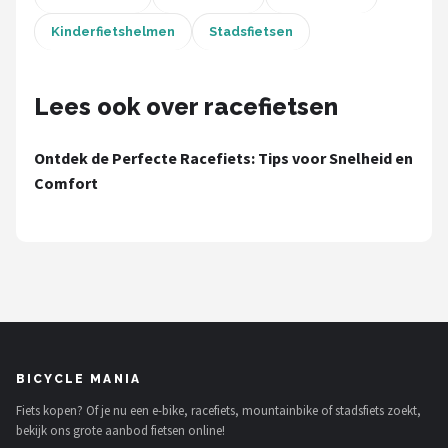
Schwalbe
Kinderfietshelmen
Stadsfietsen
Voltano
Lees ook over racefietsen
Shimano
Cortina
Ontdek de Perfecte Racefiets: Tips voor Snelheid en
Comfort
Alle merken →
BICYCLE MANIA
Fiets kopen? Of je nu een e-bike, racefiets, mountainbike of stadsfiets zoekt,
bekijk ons grote aanbod fietsen online!