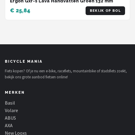
Ergon Gxr-s Lava Handvatten Groen 132 mm
€ 25,84
BEKIJK OP BOL
BICYCLE MANIA
Fiets kopen? Of je nu een e-bike, racefiets, mountainbike of stadsfiets zoekt,
bekijk ons grote aanbod fietsen online!
MERKEN
Basil
Volare
ABUS
AXA
New Looxs