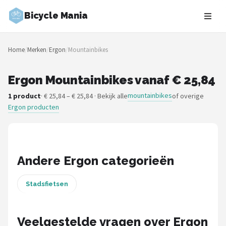
Bicycle Mania
Zoeken
Home
/
Merken
/
Ergon
/
Mountainbikes
NAVIGATIE
Shop
Ergon Mountainbikes vanaf € 25,84
mountainbikes
1 product
· € 25,84 – € 25,84 · Bekijk alle
of overige
Merken
Ergon producten
Blog
Fietsroutes
Andere Ergon categorieën
Kinderfietsen
Stadsfietsen
Stadsfietsen
Veelgestelde vragen over Ergon
Elektrische fietsen