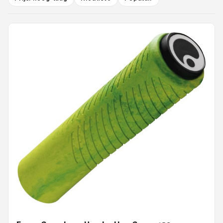
Schwalbe
Voltano
Shimano
Cortina
Alle merken →