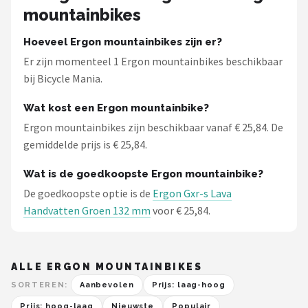
mountainbikes
Mountainbikes
Hoeveel Ergon mountainbikes zijn er?
Shop
Er zijn momenteel 1 Ergon mountainbikes beschikbaar
bij Bicycle Mania.
POPULAIRE MERKEN
Wat kost een Ergon mountainbike?
Basil
Ergon mountainbikes zijn beschikbaar vanaf € 25,84. De
gemiddelde prijs is € 25,84.
Volare
Wat is de goedkoopste Ergon mountainbike?
ABUS
De goedkoopste optie is de
Ergon Gxr-s Lava
Handvatten Groen 132 mm
voor € 25,84.
AXA
New Looxs
ALLE ERGON MOUNTAINBIKES
BBB Cycling
SORTEREN:
Aanbevolen
Prijs: laag-hoog
Prijs: hoog-laag
Nieuwste
Populair