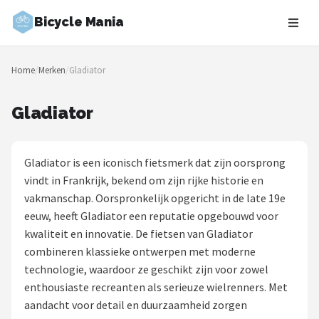
Bicycle Mania
Zoeken
Home
/
Merken
/
Gladiator
NAVIGATIE
Shop
Gladiator
Merken
Gladiator is een iconisch fietsmerk dat zijn oorsprong
Blog
vindt in Frankrijk, bekend om zijn rijke historie en
vakmanschap. Oorspronkelijk opgericht in de late 19e
Fietsroutes
eeuw, heeft Gladiator een reputatie opgebouwd voor
kwaliteit en innovatie. De fietsen van Gladiator
Kinderfietsen
combineren klassieke ontwerpen met moderne
technologie, waardoor ze geschikt zijn voor zowel
Stadsfietsen
enthousiaste recreanten als serieuze wielrenners. Met
aandacht voor detail en duurzaamheid zorgen
Elektrische fietsen