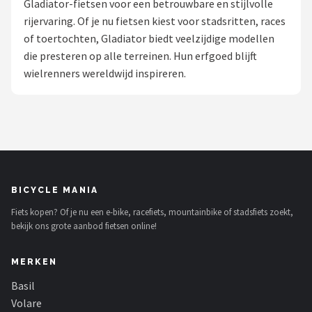
Gladiator-fietsen voor een betrouwbare en stijlvolle
rijervaring. Of je nu fietsen kiest voor stadsritten, races
Mountainbikes
of toertochten, Gladiator biedt veelzijdige modellen
die presteren op alle terreinen. Hun erfgoed blijft
Shop
wielrenners wereldwijd inspireren.
POPULAIRE MERKEN
Basil
Volare
ABUS
BICYCLE MANIA
Fiets kopen? Of je nu een e-bike, racefiets, mountainbike of stadsfiets zoekt,
AXA
bekijk ons grote aanbod fietsen online!
New Looxs
MERKEN
BBB Cycling
Basil
Volare