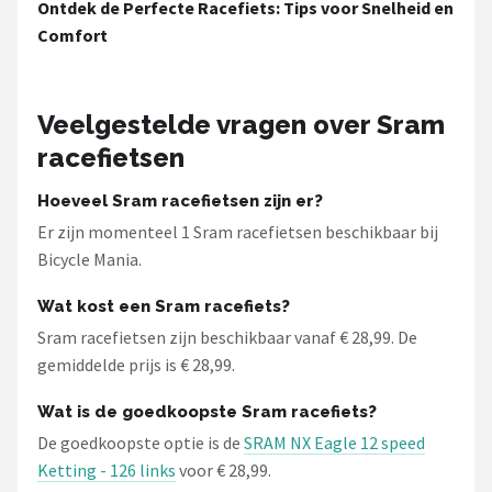
Ontdek de Perfecte Racefiets: Tips voor Snelheid en
Schwalbe
Comfort
Voltano
Shimano
Veelgestelde vragen over Sram
racefietsen
Cortina
Hoeveel Sram racefietsen zijn er?
Alle merken →
Er zijn momenteel 1 Sram racefietsen beschikbaar bij
Bicycle Mania.
Wat kost een Sram racefiets?
Sram racefietsen zijn beschikbaar vanaf € 28,99. De
gemiddelde prijs is € 28,99.
Wat is de goedkoopste Sram racefiets?
De goedkoopste optie is de
SRAM NX Eagle 12 speed
Ketting - 126 links
voor € 28,99.