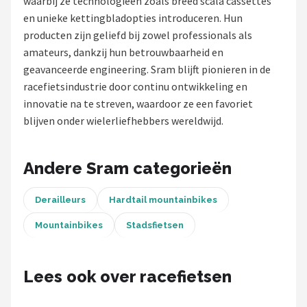
waarbij ze technologieën zoals breed scala cassettes
en unieke kettingbladopties introduceren. Hun
Mountainbikes
producten zijn geliefd bij zowel professionals als
amateurs, dankzij hun betrouwbaarheid en
Shop
geavanceerde engineering. Sram blijft pionieren in de
POPULAIRE MERKEN
racefietsindustrie door continu ontwikkeling en
innovatie na te streven, waardoor ze een favoriet
Basil
blijven onder wielerliefhebbers wereldwijd.
Volare
Andere Sram categorieën
ABUS
Derailleurs
Hardtail mountainbikes
AXA
Mountainbikes
Stadsfietsen
New Looxs
Lees ook over racefietsen
BBB Cycling