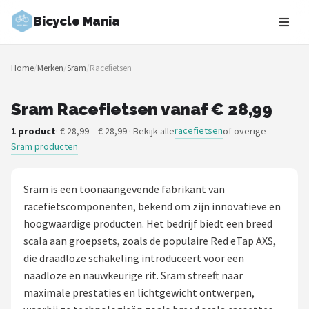
Bicycle Mania
Zoeken
Home
/
Merken
/
Sram
/
Racefietsen
NAVIGATIE
Shop
Sram Racefietsen vanaf € 28,99
racefietsen
1 product
· € 28,99 – € 28,99 · Bekijk alle
of overige
Merken
Sram producten
Blog
Sram is een toonaangevende fabrikant van
Fietsroutes
racefietscomponenten, bekend om zijn innovatieve en
hoogwaardige producten. Het bedrijf biedt een breed
Kinderfietsen
scala aan groepsets, zoals de populaire Red eTap AXS,
die draadloze schakeling introduceert voor een
Stadsfietsen
naadloze en nauwkeurige rit. Sram streeft naar
maximale prestaties en lichtgewicht ontwerpen,
Elektrische fietsen