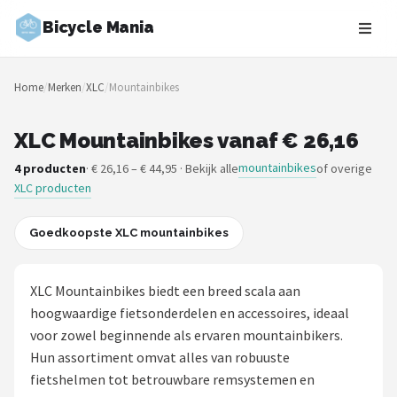
Bicycle Mania
Zoeken
Home
/
Merken
/
XLC
/
Mountainbikes
NAVIGATIE
Shop
XLC Mountainbikes vanaf € 26,16
mountainbikes
4 producten
· € 26,16 – € 44,95 · Bekijk alle
of overige
Merken
XLC producten
Blog
Goedkoopste XLC mountainbikes
Fietsroutes
XLC Mountainbikes biedt een breed scala aan
Kinderfietsen
hoogwaardige fietsonderdelen en accessoires, ideaal
voor zowel beginnende als ervaren mountainbikers.
Stadsfietsen
Hun assortiment omvat alles van robuuste
fietshelmen tot betrouwbare remsystemen en
Elektrische fietsen