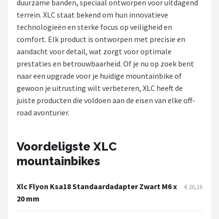
duurzame banden, speciaal ontworpen voor uitdagend
terrein. XLC staat bekend om hun innovatieve
Mountainbikes
technologieën en sterke focus op veiligheid en
comfort. Elk product is ontworpen met precisie en
Shop
aandacht voor detail, wat zorgt voor optimale
POPULAIRE MERKEN
prestaties en betrouwbaarheid. Of je nu op zoek bent
naar een upgrade voor je huidige mountainbike of
Basil
gewoon je uitrusting wilt verbeteren, XLC heeft de
juiste producten die voldoen aan de eisen van elke off-
Volare
road avonturier.
ABUS
Voordeligste XLC
AXA
mountainbikes
New Looxs
Xlc Flyon Ksa18 Standaardadapter Zwart M6 x
€ 26,16
20 mm
BBB Cycling