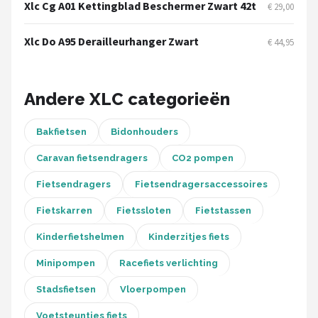
Schwalbe
Xlc Cg A01 Kettingblad Beschermer Zwart 42t
€ 29,00
Voltano
Xlc Do A95 Derailleurhanger Zwart
€ 44,95
Shimano
Andere XLC categorieën
Cortina
Bakfietsen
Bidonhouders
Alle merken →
Caravan fietsendragers
CO2 pompen
Fietsendragers
Fietsendragersaccessoires
Fietskarren
Fietssloten
Fietstassen
Kinderfietshelmen
Kinderzitjes fiets
Minipompen
Racefiets verlichting
Stadsfietsen
Vloerpompen
Voetsteuntjes fiets