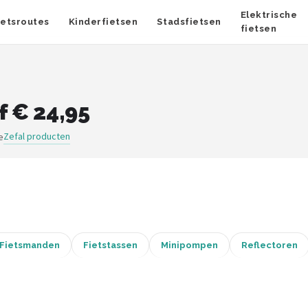
Elektrische
ietsroutes
Kinderfietsen
Stadsfietsen
fietsen
f € 24,95
Zefal producten
e
Fietsmanden
Fietstassen
Minipompen
Reflectoren