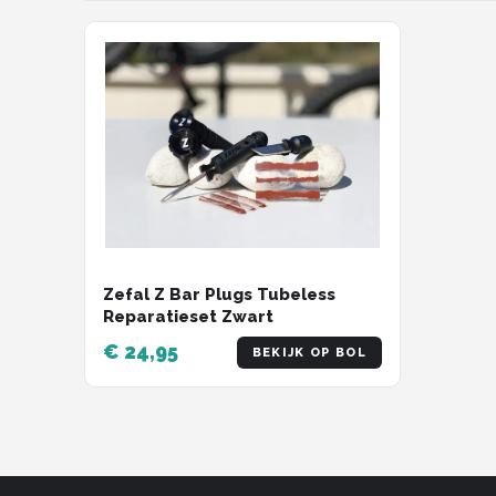
Schwalbe
Voltano
Shimano
Cortina
Alle merken →
Zefal Z Bar Plugs Tubeless
Reparatieset Zwart
€ 24,95
BEKIJK OP BOL