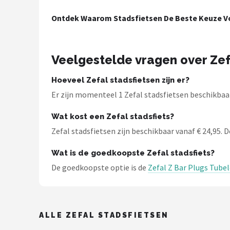
Ontdek Waarom Stadsfietsen De Beste Keuze Vo
Mountainbikes
Shop
Veelgestelde vragen over Zef
POPULAIRE MERKEN
Hoeveel Zefal stadsfietsen zijn er?
Basil
Er zijn momenteel 1 Zefal stadsfietsen beschikbaar
Volare
Wat kost een Zefal stadsfiets?
Zefal stadsfietsen zijn beschikbaar vanaf € 24,95. De
ABUS
Wat is de goedkoopste Zefal stadsfiets?
AXA
De goedkoopste optie is de
Zefal Z Bar Plugs Tube
New Looxs
BBB Cycling
ALLE ZEFAL STADSFIETSEN