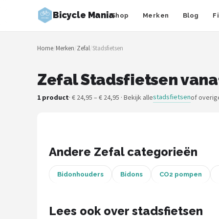
Bicycle Mania
Shop
Merken
Blog
F
Zoeken
Home
/
Merken
/
Zefal
/
Stadsfietsen
NAVIGATIE
Shop
Zefal Stadsfietsen vana
Merken
stadsfietsen
1 product
· € 24,95 – € 24,95 · Bekijk alle
of overig
Blog
Fietsroutes
Andere Zefal categorieën
Kinderfietsen
Bidonhouders
Bidons
CO2 pompen
Stadsfietsen
Lees ook over stadsfietsen
Elektrische fietsen