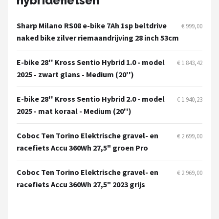
hybridefietsen
Schwalbe
Sharp Milano RS08 e-bike 7Ah 1sp beltdrive
€ 999,00
Voltano
naked bike zilver riemaandrijving 28 inch 53cm
Shimano
E-bike 28'' Kross Sentio Hybrid 1.0 - model
€ 1.843,42
2025 - zwart glans - Medium (20'')
Cortina
E-bike 28'' Kross Sentio Hybrid 2.0 - model
Alle merken →
€ 1.940,23
2025 - mat koraal - Medium (20'')
Coboc Ten Torino Elektrische gravel- en
€ 2.699,00
racefiets Accu 360Wh 27,5" groen Pro
Coboc Ten Torino Elektrische gravel- en
€ 2.969,00
racefiets Accu 360Wh 27,5" 2023 grijs