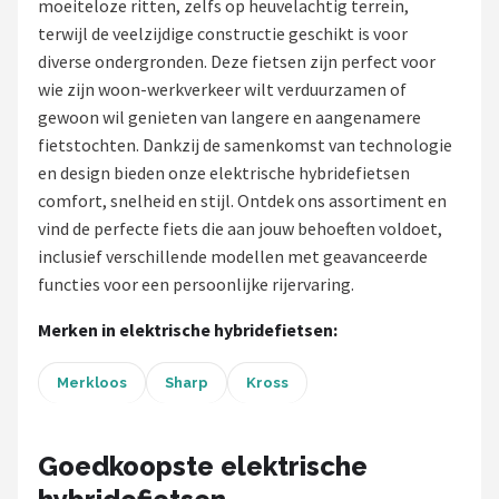
moeiteloze ritten, zelfs op heuvelachtig terrein,
terwijl de veelzijdige constructie geschikt is voor
Mountainbikes
diverse ondergronden. Deze fietsen zijn perfect voor
wie zijn woon-werkverkeer wilt verduurzamen of
Shop
gewoon wil genieten van langere en aangenamere
POPULAIRE MERKEN
fietstochten. Dankzij de samenkomst van technologie
en design bieden onze elektrische hybridefietsen
Basil
comfort, snelheid en stijl. Ontdek ons assortiment en
vind de perfecte fiets die aan jouw behoeften voldoet,
Volare
inclusief verschillende modellen met geavanceerde
functies voor een persoonlijke rijervaring.
ABUS
Merken in elektrische hybridefietsen:
AXA
Merkloos
Sharp
Kross
New Looxs
BBB Cycling
Goedkoopste elektrische