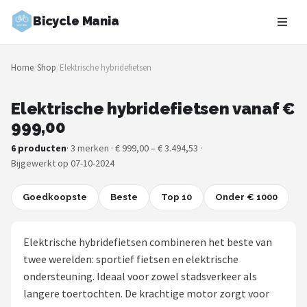
Bicycle Mania
Zoeken
Home
/
Shop
/
Elektrische hybridefietsen
NAVIGATIE
Shop
Elektrische hybridefietsen vanaf €
999,00
Merken
6 producten
· 3 merken · € 999,00 – € 3.494,53 ·
Bijgewerkt op 07-10-2024
Blog
Goedkoopste
Fietsroutes
Beste
Top 10
Onder € 1000
Kinderfietsen
Elektrische hybridefietsen combineren het beste van
twee werelden: sportief fietsen en elektrische
Stadsfietsen
ondersteuning. Ideaal voor zowel stadsverkeer als
langere toertochten. De krachtige motor zorgt voor
Elektrische fietsen