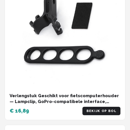
Verlengstuk Geschikt voor fietscomputerhouder
— Lampclip, GoPro-compatibele interface,
adapter Geschikt voor zaklamp / startnummer
€ 16,89
BEKIJK OP BOL
— Fietsaccessoire