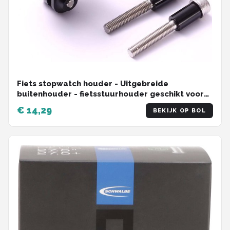
Fiets stopwatch houder - Uitgebreide
buitenhouder - fietsstuurhouder geschikt voor
NiteRider-adapter, sportactiecamera, geschikt
€ 14,29
BEKIJK OP BOL
voor GARMIN, Walker Little G, Maijin, IGPS,
Blackbird, Bairuiteng, Maoyan, enz.