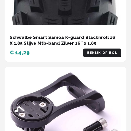
Schwalbe Smart Samoa K-guard Blacknroll 16´´
X 1.85 Stijve Mtb-band Zilver 16´´ x 1.85
€ 14,29
BEKIJK OP BOL