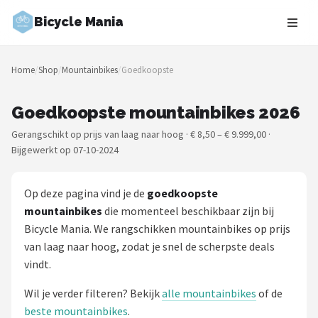
Bicycle Mania
Zoeken
Home
/
Shop
/
Mountainbikes
/
Goedkoopste
NAVIGATIE
Shop
Goedkoopste mountainbikes 2026
Gerangschikt op prijs van laag naar hoog · € 8,50 – € 9.999,00 ·
Merken
Bijgewerkt op 07-10-2024
Blog
Op deze pagina vind je de
goedkoopste
Fietsroutes
mountainbikes
die momenteel beschikbaar zijn bij
Bicycle Mania. We rangschikken mountainbikes op prijs
Kinderfietsen
van laag naar hoog, zodat je snel de scherpste deals
vindt.
Stadsfietsen
Wil je verder filteren? Bekijk
alle mountainbikes
of de
Elektrische fietsen
beste mountainbikes
.