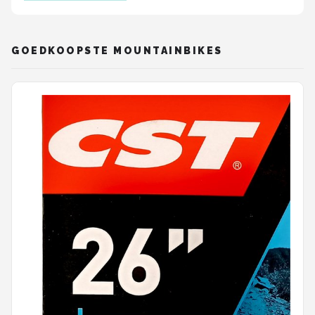
Mountainbikes
GOEDKOOPSTE MOUNTAINBIKES
Shop
POPULAIRE MERKEN
Basil
Volare
ABUS
AXA
New Looxs
BBB Cycling