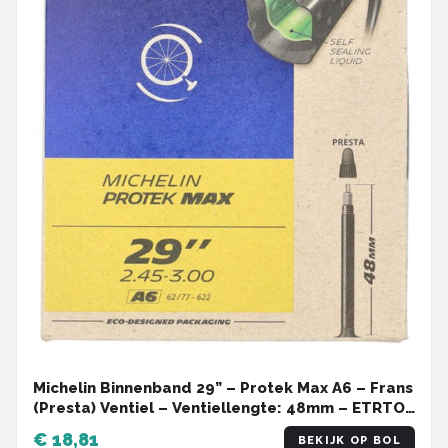
Michelin Binnenband 29” – Protek Max A6 – Frans
(Presta) Ventiel – Ventiellengte: 48mm – ETRTO-
maat: 62/77-622
€ 18,81
BEKIJK OP BOL