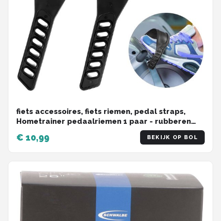
fiets accessoires, fiets riemen, pedal straps,
Hometrainer pedaalriemen 1 paar - rubberen
pedaalriemen - verstelbare lengte universele
€ 10,99
BEKIJK OP BOL
pedaalriem - rubberen antislip
hometraineronderdelen,
Krachtstationaccessoires