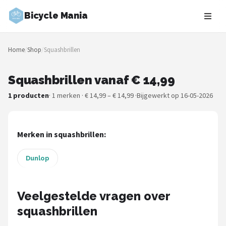
Bicycle Mania
Zoeken
Home
/
Shop
/
Squashbrillen
NAVIGATIE
Shop
Squashbrillen vanaf € 14,99
1 producten
· 1 merken · € 14,99 – € 14,99 ·
Bijgewerkt op 16-05-2026
Merken
Blog
Merken in squashbrillen:
Fietsroutes
Dunlop
Kinderfietsen
Veelgestelde vragen over
Stadsfietsen
squashbrillen
Elektrische fietsen