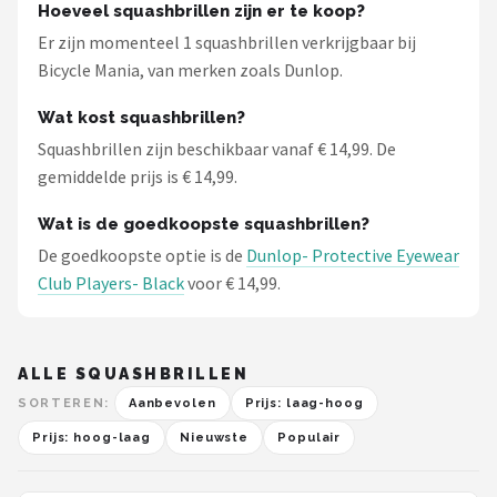
Hoeveel squashbrillen zijn er te koop?
Er zijn momenteel 1 squashbrillen verkrijgbaar bij
Mountainbikes
Bicycle Mania, van merken zoals Dunlop.
Shop
Wat kost squashbrillen?
POPULAIRE MERKEN
Squashbrillen zijn beschikbaar vanaf € 14,99. De
gemiddelde prijs is € 14,99.
Basil
Wat is de goedkoopste squashbrillen?
Volare
De goedkoopste optie is de
Dunlop- Protective Eyewear
Club Players- Black
voor € 14,99.
ABUS
AXA
ALLE SQUASHBRILLEN
New Looxs
SORTEREN:
Aanbevolen
Prijs: laag-hoog
Prijs: hoog-laag
Nieuwste
Populair
BBB Cycling