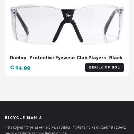
Schwalbe
Voltano
Shimano
Cortina
Dunlop- Protective Eyewear Club Players- Black
Alle merken →
€ 14,99
BEKIJK OP BOL
BICYCLE MANIA
Fiets kopen? Of je nu een e-bike, racefiets, mountainbike of stadsfiets zoekt,
bekijk ons grote aanbod fietsen online!