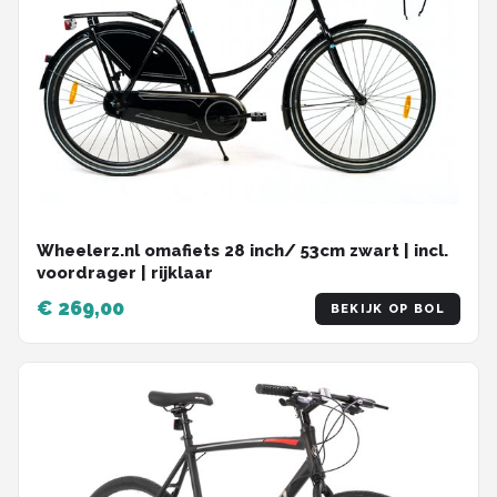
Wheelerz.nl omafiets 28 inch/ 53cm zwart | incl.
voordrager | rijklaar
€ 269,00
BEKIJK OP BOL