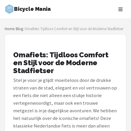
Bicycle Mania
Zoeken
Home
/
Blog
/
Omafiets: Tijdloos Comfort en Stijl voor de Moderne Stadfietser
NAVIGATIE
Shop
Omafiets: Tijdloos Comfort
Merken
en Stijl voor de Moderne
Stadfietser
Blog
Stel je voor: je glijdt moeiteloos door de drukke
Fietsroutes
straten van de stad, elegant en vol vertrouwen op
een fiets die niet alleen een stukje historie
Kinderfietsen
vertegenwoordigt, maar ook een trouwe
metgezel is in je dagelijkse avonturen. We hebben
Stadsfietsen
het natuurlijk over de iconische omafiets! Deze
klassieke Nederlandse fiets is meer dan alleen
Elektrische fietsen