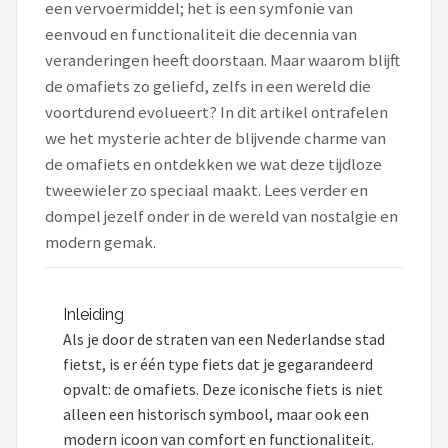
een vervoermiddel; het is een symfonie van
eenvoud en functionaliteit die decennia van
Mountainbikes
veranderingen heeft doorstaan. Maar waarom blijft
de omafiets zo geliefd, zelfs in een wereld die
Shop
voortdurend evolueert? In dit artikel ontrafelen
POPULAIRE MERKEN
we het mysterie achter de blijvende charme van
Basil
de omafiets en ontdekken we wat deze tijdloze
tweewieler zo speciaal maakt. Lees verder en
Volare
dompel jezelf onder in de wereld van nostalgie en
modern gemak.
ABUS
AXA
Inleiding
Als je door de straten van een Nederlandse stad
New Looxs
fietst, is er één type fiets dat je gegarandeerd
opvalt: de omafiets. Deze iconische fiets is niet
BBB Cycling
alleen een historisch symbool, maar ook een
modern icoon van comfort en functionaliteit.