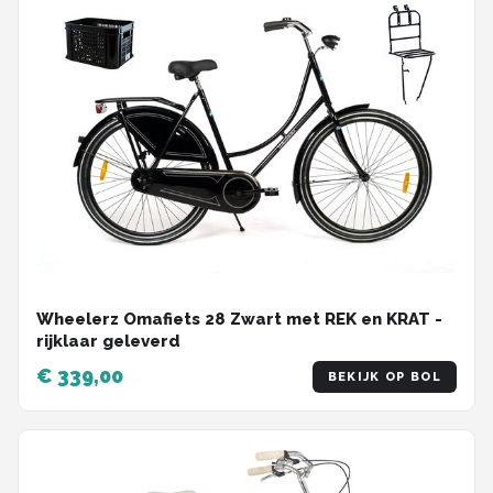
Wheelerz Omafiets 28 Zwart met REK en KRAT -
rijklaar geleverd
€ 339,00
BEKIJK OP BOL