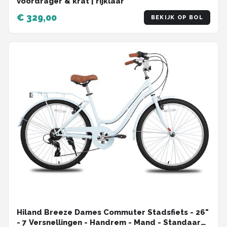
voordrager & krat | rijklaar
€ 329,00
BEKIJK OP BOL
Hiland Breeze Dames Commuter Stadsfiets - 26"
- 7 Versnellingen - Handrem - Mand - Standaard