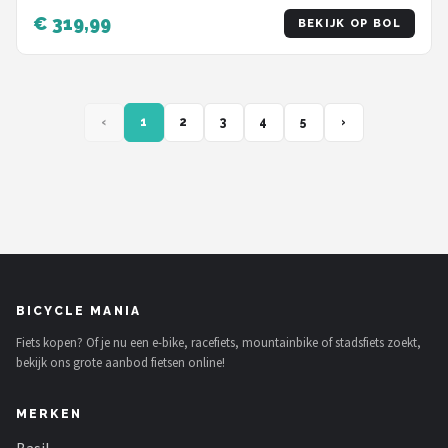
- blauw - Geschikt voor buitenactiviteiten in de
€ 319,99
BEKIJK OP BOL
lente
‹
1
2
3
4
5
›
BICYCLE MANIA
Fiets kopen? Of je nu een e-bike, racefiets, mountainbike of stadsfiets zoekt,
bekijk ons grote aanbod fietsen online!
MERKEN