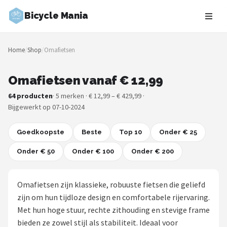
Bicycle Mania
Zoeken
Home
/
Shop
/
Omafietsen
NAVIGATIE
Shop
Omafietsen vanaf € 12,99
64 producten
· 5 merken · € 12,99 – € 429,99 ·
Merken
Bijgewerkt op 07-10-2024
Blog
Goedkoopste
Beste
Top 10
Onder € 25
Fietsroutes
Onder € 50
Onder € 100
Onder € 200
Kinderfietsen
Omafietsen zijn klassieke, robuuste fietsen die geliefd
Stadsfietsen
zijn om hun tijdloze design en comfortabele rijervaring.
Met hun hoge stuur, rechte zithouding en stevige frame
Elektrische fietsen
bieden ze zowel stijl als stabiliteit. Ideaal voor