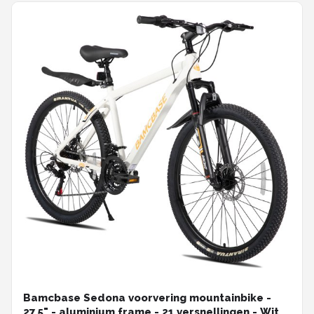
Bamcbase Sedona voorvering mountainbike -
27.5" - aluminium frame - 21 versnellingen - Wit