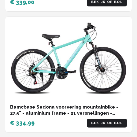
€ 339,00
BEKIJK OP BOL
Bamcbase Sedona voorvering mountainbike -
27.5" - aluminium frame - 21 versnellingen -
Groen
€ 334,99
BEKIJK OP BOL