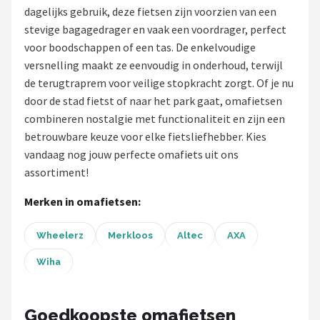
dagelijks gebruik, deze fietsen zijn voorzien van een
Mountainbikes
stevige bagagedrager en vaak een voordrager, perfect
voor boodschappen of een tas. De enkelvoudige
Shop
versnelling maakt ze eenvoudig in onderhoud, terwijl
de terugtraprem voor veilige stopkracht zorgt. Of je nu
POPULAIRE MERKEN
door de stad fietst of naar het park gaat, omafietsen
Basil
combineren nostalgie met functionaliteit en zijn een
betrouwbare keuze voor elke fietsliefhebber. Kies
Volare
vandaag nog jouw perfecte omafiets uit ons
assortiment!
ABUS
Merken in omafietsen:
AXA
Wheelerz
Merkloos
Altec
AXA
New Looxs
Wiha
BBB Cycling
Goedkoopste omafietsen