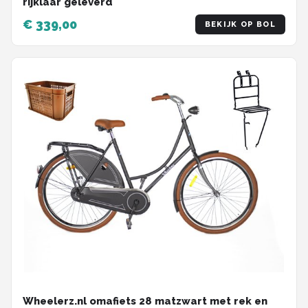
rijklaar geleverd
€ 339,00
BEKIJK OP BOL
Wheelerz.nl omafiets 28 matzwart met rek en