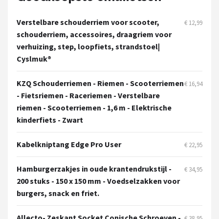
Schwalbe
Verstelbare schouderriem voor scooter,
€ 12,99
Voltano
schouderriem, accessoires, draagriem voor
verhuizing, step, loopfiets, strandstoel|
Shimano
Cyslmuk®
Cortina
KZQ Schouderriemen - Riemen - Scooterriemen
€ 16,94
- Fietsriemen - Raceriemen - Verstelbare
Alle merken →
riemen - Scooterriemen - 1,6 m - Elektrische
kinderfiets - Zwart
Kabelkniptang Edge Pro User
€ 22,95
Hamburgerzakjes in oude krantendrukstijl -
€ 34,95
200 stuks - 150 x 150 mm - Voedselzakken voor
burgers, snack en friet.
Allecto- Zeskant Socket Conische Schroeven -
€ 38,95