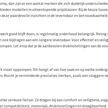
omp, dan zijn er een aantal merken die zich duidelijk onderschei
eden modellen in uiteenlopende prijsklassen. Bij de keuze tussen 
n deze waardevolle inzichten in de levensduur en betrouwbaarhei
werk goed blijft doen, is regelmatig onderhoud belangrijk. Reini
ok bijdragen aan een langere levensduur. Voor effectief en veilig
ompen. Let erop dat je de aanbevolen drukinstellingen van de voor
vork moet oppompen. Dit hangt af van hoe vaak en op welke onderg
en. Mocht je verminderde prestaties merken, zoals een stuggere ver
ke serieuze fietser. Ze dragen bij aan comfort en veiligheid, onge
et compatibiliteit, materiaal, drukinstellingen en draagbaarheid