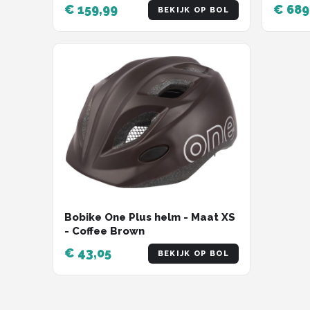
€ 159,99
€ 689
BEKIJK OP BOL
Bobike One Plus helm - Maat XS
- Coffee Brown
€ 43,05
BEKIJK OP BOL