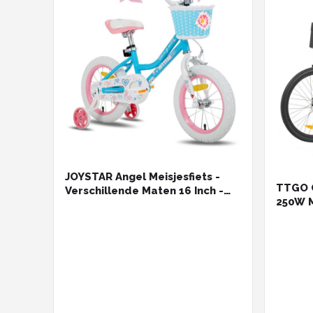
JOYSTAR Angel Meisjesfiets -
TTGO C
Verschillende Maten 16 Inch -
250W M
Met Zijwieltjes - Handrem -
26x1.9
Inclusief Mandje - Blauw
25km/u
- Shim
Zwart