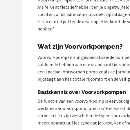
Als fervent fietsliefhebber ben je ongetwijfeld
Mountainbikes
tochten, of de adrenaline opzoekt op uitdage
rit en een uitputtende ervaring. Hier komt de
Shop
hebben?
POPULAIRE MERKEN
Wat zijn Voorvorkpompen?
Basil
Voorvorkpompen zijn gespecialiseerde pompen d
Volare
voldoende hebben aan een standaard fietspomp
een speciaal ontworpen pomp zoals de [produc
ABUS
bijdraagt aan het totale rijcomfort en de veilig
AXA
Basiskennis over Voorvorkpompen
De functie van een voorvorkpomp is eenvoudig 
New Looxs
werkt een voorvorkpomp precies? Het werkt do
verbetert. Er zijn verschillende typen voorv
BBB Cycling
meetapparatuur. Het type dat je kiest, kan af