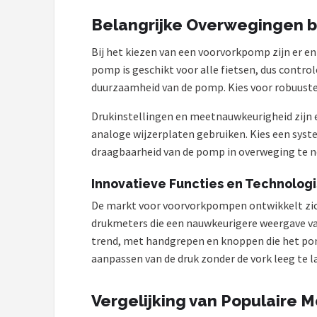
Schwalbe
Belangrijke Overwegingen b
Voltano
Bij het kiezen van een voorvorkpomp zijn er en
pomp is geschikt voor alle fietsen, dus contro
Shimano
duurzaamheid van de pomp. Kies voor robuuste 
Cortina
Drukinstellingen en meetnauwkeurigheid zijn 
analoge wijzerplaten gebruiken. Kies een syst
Alle merken →
draagbaarheid van de pomp in overweging te ne
Innovatieve Functies en Technolog
De markt voor voorvorkpompen ontwikkelt zich s
drukmeters die een nauwkeurigere weergave va
trend, met handgrepen en knoppen die het pom
aanpassen van de druk zonder de vork leeg te l
Vergelijking van Populaire 