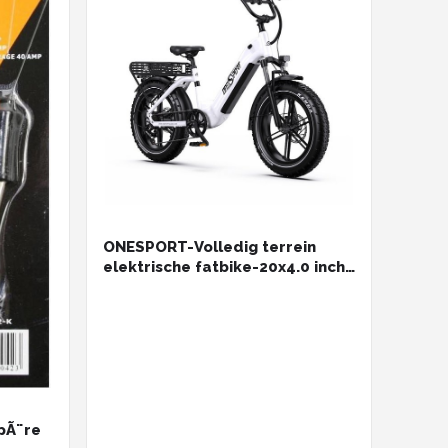
ONESPORT-Volledig terrein
elektrische fatbike-20x4.0 inch
offroad brede banden-voor en
achter hydraulische
schijfremmen-65Nm koppel-
864Wh grote accu-90 km
actieradius-aluminium frame-
250W achtermotor-Bluetooth
smart display-wit
pÃ¨re