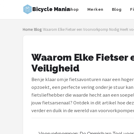
Bicycle Mania
Shop
Merken
Blog
F
Zoeken
Home
/
Blog
/
Waarom Elke Fietser een Voorvorkpomp Nodig Heeft voo
NAVIGATIE
Shop
Waarom Elke Fietser 
Merken
Veiligheid
Blog
Ben je klaar om je fietsavonturen naar een hoger
Fietsroutes
opzoekt, een perfecte vering onder je stuur ka
fietsliefhebber die waarde hecht aan een soepe
Kinderfietsen
jouw fietsarsenaal? Ontdek in dit artikel hoe dez
verder en duik in de wereld van voorvorkpompen
Stadsfietsen
Elektrische fietsen
Voorvorkpompen: De Onmisbare Tool voor 