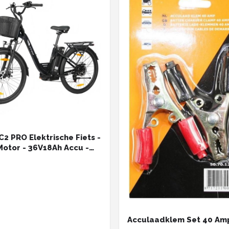
2 PRO Elektrische Fiets -
otor - 36V18Ah Accu -
5" Banden - Max Snelheid
 - Max Bereik 80-120km
ano 7 Versnellingen -
Acculaadklem Set 40 Am