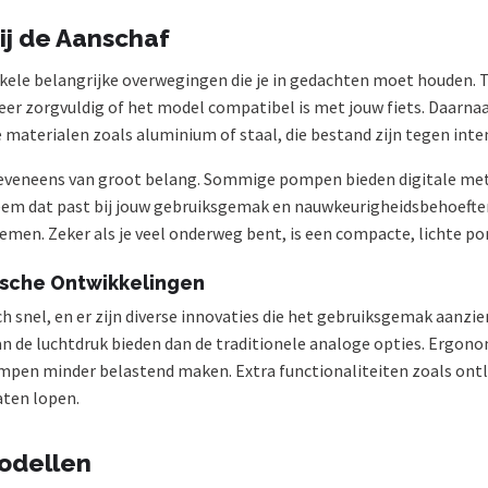
ij de Aanschaf
kele belangrijke overwegingen die je in gedachten moet houden. Ten
leer zorgvuldig of het model compatibel is met jouw fiets. Daarnaa
materialen zoals aluminium of staal, die bestand zijn tegen inten
eveneens van groot belang. Sommige pompen bieden digitale meti
eem dat past bij jouw gebruiksgemak en nauwkeurigheidsbehoeften.
men. Zeker als je veel onderweg bent, is een compacte, lichte p
ische Ontwikkelingen
nel, en er zijn diverse innovaties die het gebruiksgemak aanzienl
n de luchtdruk bieden dan de traditionele analoge opties. Ergo
pen minder belastend maken. Extra functionaliteiten zoals ontlu
aten lopen.
Modellen