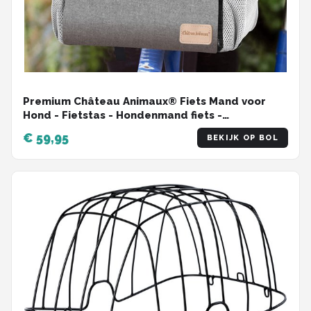
Premium Château Animaux® Fiets Mand voor
Hond - Fietstas - Hondenmand fiets -
Multifunctionele Afneembare Fiets Tas -
€ 59,95
BEKIJK OP BOL
Schoudertas - Rugtas voor Dier - Fietsmand
Hond Voorop - 30x40x35