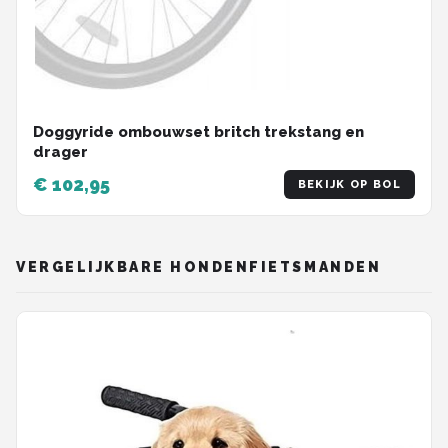
Doggyride ombouwset britch trekstang en
drager
€ 102,95
BEKIJK OP BOL
VERGELIJKBARE HONDENFIETSMANDEN