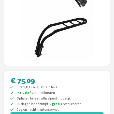
Mountainbikes
Shop
POPULAIRE MERKEN
Basil
Volare
ABUS
AXA
€ 75,09
Uiterlijk 13 augustus in huis
New Looxs
Inclusief
verzendkosten
Ophalen bij een afhaalpunt mogelijk
BBB Cycling
30 dagen bedenktijd &
gratis
retourneren
Dag en nacht klantenservice