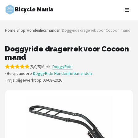
Bicycle Mania
Zoeken
Home
/
Shop
/
Hondenfietsmanden
/
Doggyride dragerrek voor Cocoon mand
NAVIGATIE
Shop
Doggyride dragerrek voor Cocoon
mand
Merken
(5,0/5)
Merk:
DoggyRide
· Bekijk andere
DoggyRide Hondenfietsmanden
Blog
·
Prijs bijgewerkt op 09-08-2026
Fietsroutes
Kinderfietsen
Stadsfietsen
Elektrische fietsen