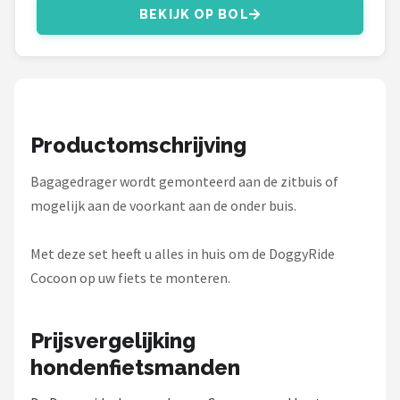
Schwalbe
BEKIJK OP BOL
Voltano
Shimano
Cortina
Productomschrijving
Bagagedrager wordt gemonteerd aan de zitbuis of
Alle merken →
mogelijk aan de voorkant aan de onder buis.
Met deze set heeft u alles in huis om de DoggyRide
Cocoon op uw fiets te monteren.
Prijsvergelijking
hondenfietsmanden