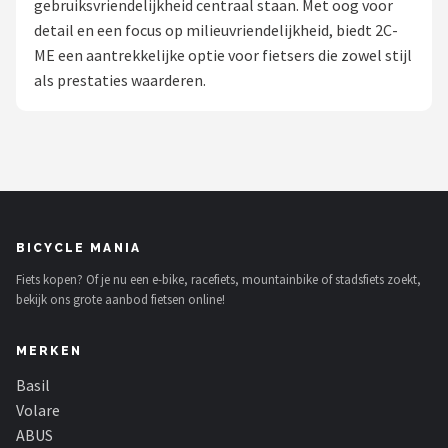
gebruiksvriendelijkheid centraal staan. Met oog voor
detail en een focus op milieuvriendelijkheid, biedt 2C-
Mountainbikes
ME een aantrekkelijke optie voor fietsers die zowel stijl
als prestaties waarderen.
Shop
POPULAIRE MERKEN
Basil
Volare
BICYCLE MANIA
ABUS
Fiets kopen? Of je nu een e-bike, racefiets, mountainbike of stadsfiets zoekt,
bekijk ons grote aanbod fietsen online!
AXA
MERKEN
New Looxs
Basil
BBB Cycling
Volare
ABUS