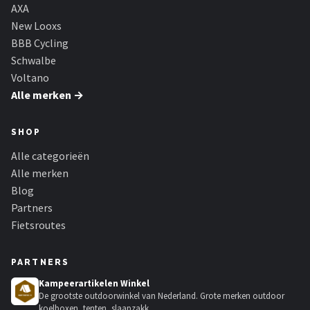
Schwalbe
AXA
New Looxs
Voltano
BBB Cycling
Schwalbe
Shimano
Voltano
Alle merken →
Cortina
SHOP
Alle merken →
Alle categorieën
Alle merken
Blog
Partners
Fietsroutes
PARTNERS
Kampeerartikelen Winkel
De grootste outdoorwinkel van Nederland. Grote merken outdoor
koelboxen, tenten, slaapzakk...