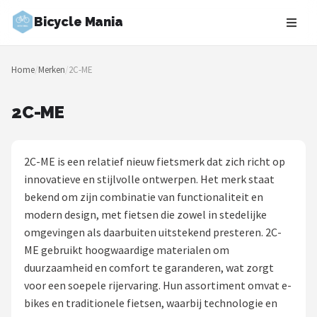
Bicycle Mania
Zoeken
Home
/
Merken
/
2C-ME
NAVIGATIE
Shop
2C-ME
Merken
2C-ME is een relatief nieuw fietsmerk dat zich richt op
Blog
innovatieve en stijlvolle ontwerpen. Het merk staat
bekend om zijn combinatie van functionaliteit en
Fietsroutes
modern design, met fietsen die zowel in stedelijke
omgevingen als daarbuiten uitstekend presteren. 2C-
Kinderfietsen
ME gebruikt hoogwaardige materialen om
duurzaamheid en comfort te garanderen, wat zorgt
Stadsfietsen
voor een soepele rijervaring. Hun assortiment omvat e-
bikes en traditionele fietsen, waarbij technologie en
Elektrische fietsen