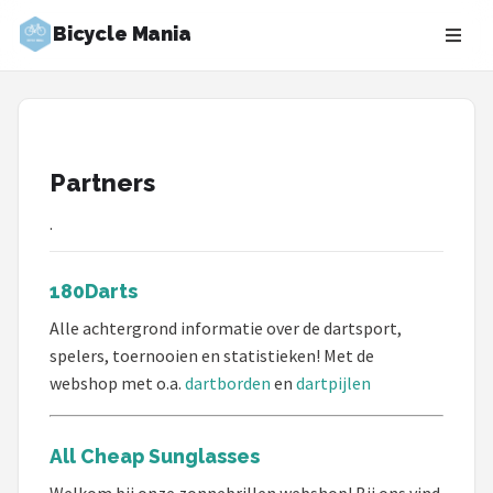
Bicycle Mania
Zoeken
NAVIGATIE
Shop
Partners
Merken
.
Blog
180Darts
Fietsroutes
Alle achtergrond informatie over de dartsport,
spelers, toernooien en statistieken! Met de
Kinderfietsen
webshop met o.a.
dartborden
en
dartpijlen
Stadsfietsen
All Cheap Sunglasses
Elektrische fietsen
Welkom bij onze zonnebrillen webshop! Bij ons vind