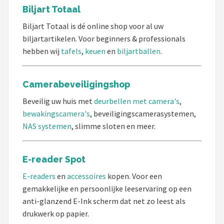
Schwalbe
Biljart Totaal
Biljart Totaal is dé online shop voor al uw
Voltano
biljartartikelen. Voor beginners & professionals
hebben wij
tafels
,
keuen
en
biljartballen
.
Shimano
Cortina
Camerabeveiligingshop
Beveilig uw huis met
deurbellen met camera's
,
Alle merken →
bewakingscamera's
, beveiligingscamerasystemen,
NAS systemen
, slimme sloten en meer.
E-reader Spot
E-readers
en
accessoires
kopen. Voor een
gemakkelijke en persoonlijke leeservaring op een
anti-glanzend E-Ink scherm dat net zo leest als
drukwerk op papier.