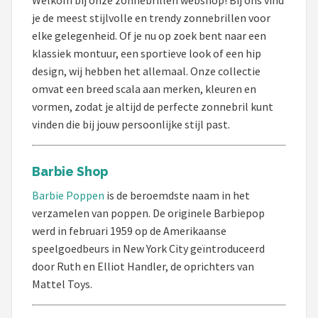
je de meest stijlvolle en trendy zonnebrillen voor
Mountainbikes
elke gelegenheid. Of je nu op zoek bent naar een
klassiek montuur, een sportieve look of een hip
Shop
design, wij hebben het allemaal. Onze collectie
POPULAIRE MERKEN
omvat een breed scala aan merken, kleuren en
vormen, zodat je altijd de perfecte zonnebril kunt
Basil
vinden die bij jouw persoonlijke stijl past.
Volare
Barbie Shop
ABUS
Barbie Poppen
is de beroemdste naam in het
verzamelen van poppen. De originele Barbiepop
AXA
werd in februari 1959 op de Amerikaanse
speelgoedbeurs in New York City geïntroduceerd
New Looxs
door Ruth en Elliot Handler, de oprichters van
Mattel Toys.
BBB Cycling