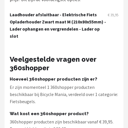
Schwalbe
Laadhouder afsluitbaar - Elektrische Fiets
€ 39,95
Voltano
Opladerhouder Zwart maat M (210x80x55mm) -
Lader ophangen en vergrendelen - Lader op
Shimano
slot
Cortina
Veelgestelde vragen over
Alle merken →
360shopper
Hoeveel 360shopper producten zijn er?
Er zijn momenteel 1 360shopper producten
beschikbaar bij Bicycle Mania, verdeeld over 1 categorie:
Fietsbeugels.
Wat kost een 360shopper product?
360shopper producten zijn beschikbaar vanaf € 39,95.