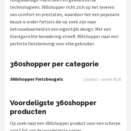
technologieën. 360shopper richt zich op het leveren
Mountainbikes
van comfort en prestaties, waardoor het een populaire
keuze is onder fietsers die op zoek zijn naar
Shop
betrouwbaarheid en een eigentijds design. Met een
POPULAIRE MERKEN
klantgerichte benadering streeft 360shopper naar een
perfecte fietsbeleving voor elke gebruiker.
Basil
Volare
360shopper per categorie
ABUS
360shopper Fietsbeugels
1 product · vanaf € 39,95
AXA
Voordeligste 360shopper
New Looxs
producten
BBB Cycling
Op zoek naar een 360shopper product voor een scherpe
prijs? Dit zijn de voordeligste opties: