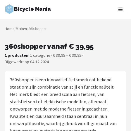
Bicycle Mania
Zoeken
Home
/
Merken
/
360shopper
NAVIGATIE
Shop
360shopper vanaf € 39,95
1 producten
· 1 categorie · € 39,95 – € 39,95 ·
Merken
Bijgewerkt op 04-12-2024
Blog
360shopper is een innovatief fietsmerk dat bekend
Fietsroutes
staat om zijn combinatie van stijl en functionaliteit.
Het merk biedt een breed scala aan fietsen, van
Kinderfietsen
stadsfietsen tot elektrische modellen, allemaal
ontworpen met de moderne fietser in gedachten.
Stadsfietsen
Kwaliteit en duurzaamheid staan centraal in hun
ontwerpfilosofie, waarbij gebruik wordt gemaakt van
Elektrische fietsen
hoogwaardige materialen en geavanceerde