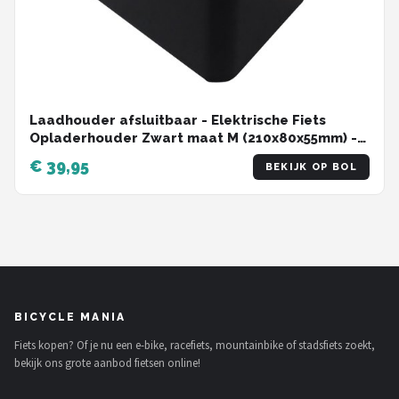
Laadhouder afsluitbaar - Elektrische Fiets
Opladerhouder Zwart maat M (210x80x55mm) -
Lader ophangen en vergrendelen - Lader op slot
€ 39,95
BEKIJK OP BOL
BICYCLE MANIA
Fiets kopen? Of je nu een e-bike, racefiets, mountainbike of stadsfiets zoekt,
bekijk ons grote aanbod fietsen online!