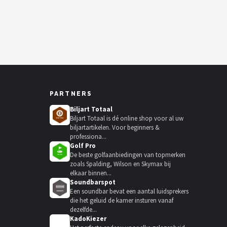
PARTNERS
Biljart Totaal
Biljart Totaal is dé online shop voor al uw
biljartartikelen. Voor beginners &
professiona...
Golf Pro
De beste golfaanbiedingen van topmerken
zoals Spalding, Wilson en Skymax bij
elkaar binnen...
Soundbarspot
Een soundbar bevat een aantal luidsprekers
die het geluid de kamer insturen vanaf
dezelfde...
KadoKiezer
🎁