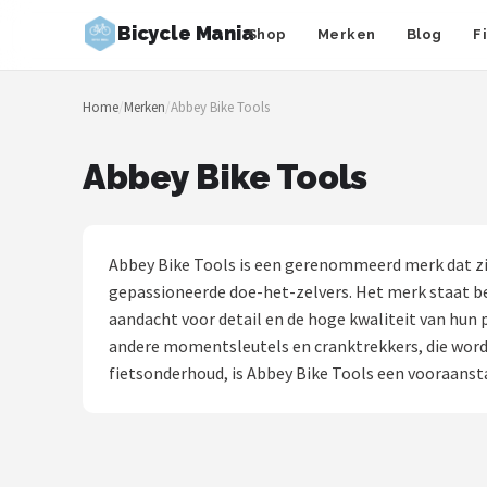
Bicycle Mania
Shop
Merken
Blog
F
Zoeken
Home
/
Merken
/
Abbey Bike Tools
NAVIGATIE
Shop
Abbey Bike Tools
Merken
Blog
Abbey Bike Tools is een gerenommeerd merk dat zi
gepassioneerde doe-het-zelvers. Het merk staat b
Fietsroutes
aandacht voor detail en de hoge kwaliteit van hun
andere momentsleutels en cranktrekkers, die word
Kinderfietsen
fietsonderhoud, is Abbey Bike Tools een vooraanst
Stadsfietsen
Elektrische fietsen