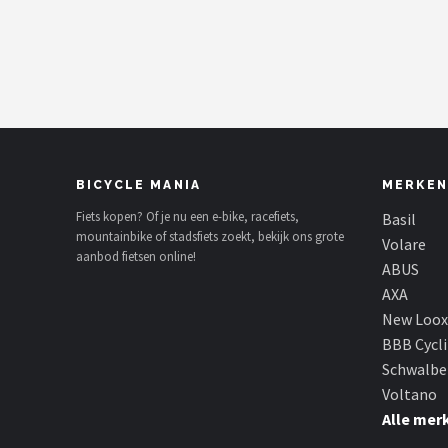
Mountainbikes
Shop
POPULAIRE MERKEN
Basil
BICYCLE MANIA
MERKEN
Volare
Fiets kopen? Of je nu een e-bike, racefiets,
Basil
mountainbike of stadsfiets zoekt, bekijk ons grote
Volare
aanbod fietsen online!
ABUS
ABUS
AXA
AXA
New Loox
BBB Cycl
New Looxs
Schwalbe
Voltano
BBB Cycling
Alle mer