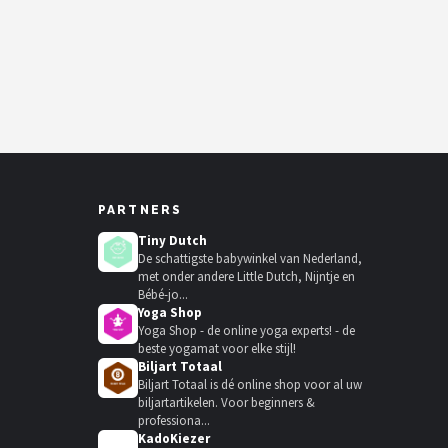
PARTNERS
Tiny Dutch
De schattigste babywinkel van Nederland,
met onder andere Little Dutch, Nijntje en
Bébé-jo...
Yoga Shop
Yoga Shop - de online yoga experts! - de
beste yogamat voor elke stijl!
Biljart Totaal
Biljart Totaal is dé online shop voor al uw
biljartartikelen. Voor beginners &
professiona...
KadoKiezer