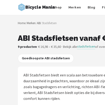
Bicycle Mania
Shop
Merken
Blog
F
Zoeken
Home
/
Merken
/
ABI
/
Stadsfietsen
NAVIGATIE
Shop
ABI Stadsfietsen vanaf 
Merken
stadsfietsen
9 producten
· € 16,98 – € 35,60 · Bekijk alle
of ove
Blog
Goedkoopste ABI stadsfietsen
Fietsroutes
ABI Stadsfietsen biedt een scala aan betrouwbare e
Kinderfietsen
duurzaamheid in gedachten, waardoor ze ideaal zijn
zoals bagagedragers en verlichting, richten ABI-f
Stadsfietsen
verkent, ABI Stadsfietsen biedt opties die bij div
comfort kunnen rijden.
Elektrische fietsen