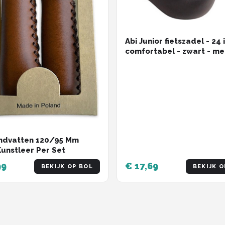
Abi Junior fietszadel - 24 
comfortabel - zwart - me
zadelklem en strop
ndvatten 120/95 Mm
Kunstleer Per Set
99
€ 17,69
BEKIJK OP BOL
BEKIJK O