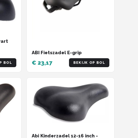
wart
ABI Fietszadel E-grip
€ 23,17
P BOL
BEKIJK OP BOL
Abi Kinderzadel 12-16 inch -