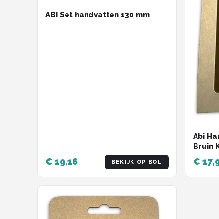
ABI Set handvatten 130 mm
Abi Ha
Bruin 
€ 19,16
€ 17,
BEKIJK OP BOL