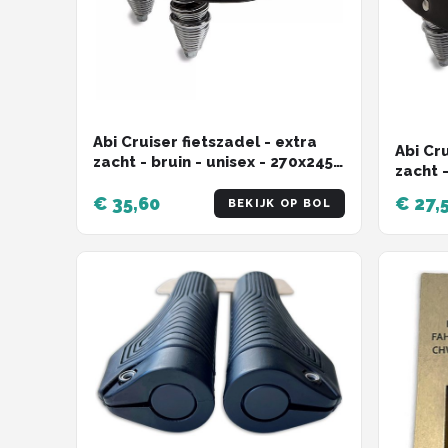
Abi Cruiser fietszadel - extra
Abi Cru
zacht - bruin - unisex - 270x245
zacht -
mm
schoka
€ 35,60
€ 27,
BEKIJK OP BOL
mm