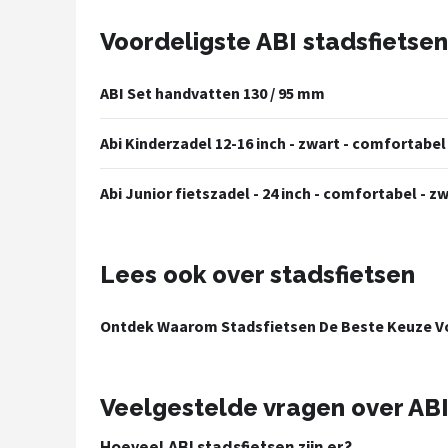
Voordeligste ABI stadsfietsen
Mountainbikes
Shop
ABI Set handvatten 130 / 95 mm
POPULAIRE MERKEN
Abi Kinderzadel 12-16 inch - zwart - comfortabel 
Basil
Abi Junior fietszadel - 24 inch - comfortabel - 
Volare
ABUS
Lees ook over stadsfietsen
AXA
Ontdek Waarom Stadsfietsen De Beste Keuze Vo
New Looxs
Veelgestelde vragen over ABI
BBB Cycling
Hoeveel ABI stadsfietsen zijn er?