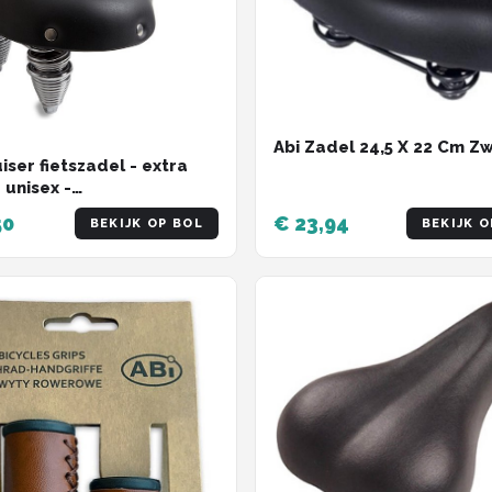
Abi Zadel 24,5 X 22 Cm Z
iser fietszadel - extra
 unisex -
bsorberend - 270 x 245
50
€ 23,94
BEKIJK OP BOL
BEKIJK O