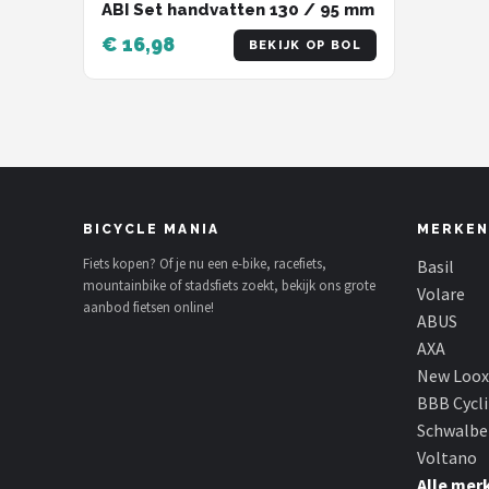
ABI Set handvatten 130 / 95 mm
€ 16,98
BEKIJK OP BOL
BICYCLE MANIA
MERKEN
Fiets kopen? Of je nu een e-bike, racefiets,
Basil
mountainbike of stadsfiets zoekt, bekijk ons grote
Volare
aanbod fietsen online!
ABUS
AXA
New Loox
BBB Cycl
Schwalbe
Voltano
Alle mer