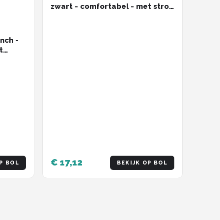
zwart - comfortabel - met strop
- unisex
inch -
t
€ 17,12
P BOL
BEKIJK OP BOL