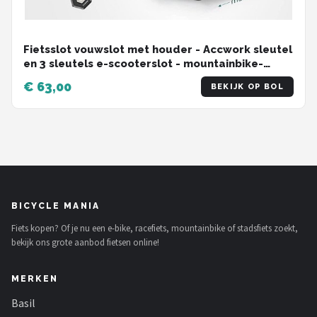
Fietsslot vouwslot met houder - Accwork sleutel
en 3 sleutels e-scooterslot - mountainbike-
racefiets-BMX-MTB 85 cm
€ 63,00
BEKIJK OP BOL
BICYCLE MANIA
Fiets kopen? Of je nu een e-bike, racefiets, mountainbike of stadsfiets zoekt,
bekijk ons grote aanbod fietsen online!
MERKEN
Basil