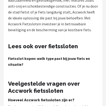
duurzaamheid en gebruiksgemak, met features zoals
anti-snij en schokbestendige constructies. Of je nu door
Mountainbikes
de stad fietst of je fiets langdurig stalt, Accwork heeft
de ideale oplossing die past bij jouw behoeften. Met
Shop
Accwork Fietssloten investeer je in betrouwbare
POPULAIRE MERKEN
beveiliging en de bescherming van je kostbare fiets.
Basil
Lees ook over fietssloten
Volare
Fietsslot kopen: welk type past bij jouw fiets en
ABUS
situatie?
AXA
Veelgestelde vragen over
New Looxs
Accwork fietssloten
BBB Cycling
Hoeveel Accwork fietssloten zijn er?