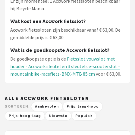
Er zijn momenteel 1 Accwork fietssloten beschikbaar
Schwalbe
bij Bicycle Mania.
Voltano
Wat kost een Accwork fietsslot?
Accwork fietssloten zijn beschikbaar vanaf € 63,00. De
Shimano
gemiddelde prijs is € 63,00.
Cortina
Wat is de goedkoopste Accwork fietsslot?
De goedkoopste optie is de
Fietsslot vouwslot met
Alle merken →
houder - Accwork sleutel en 3 sleutels e-scooterslot -
mountainbike-racefiets-BMX-MTB 85 cm
voor € 63,00.
ALLE ACCWORK FIETSSLOTEN
SORTEREN:
Aanbevolen
Prijs: laag-hoog
Prijs: hoog-laag
Nieuwste
Populair