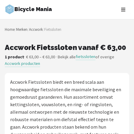
Bicycle Mania
Zoeken
Home
/
Merken
/
Accwork
/
Fietssloten
NAVIGATIE
Shop
Accwork Fietssloten vanaf € 63,00
fietssloten
1 product
· € 63,00 – € 63,00 · Bekijk alle
of overige
Merken
Accwork producten
Blog
Accwork Fietssloten biedt een breed scala aan
Fietsroutes
hoogwaardige fietssloten die maximale beveiliging en
gemoedsrust garanderen. Hun assortiment omvat
Kinderfietsen
kettingsloten, vouwsloten, en ring- of ringsloten,
allemaal ontworpen met de nieuwste technologie en
Stadsfietsen
robuuste materialen om diefstal effectief tegen te
gaan. Accwork producten staan bekend om hun
Elektrische fietsen