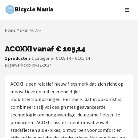
Bicycle Mania
Zoeken
Home
/
Merken
/
ACOXXI
NAVIGATIE
Shop
ACOXXI vanaf € 105,14
1 producten
· 1 categorie · € 105,14 – € 105,14 ·
Merken
Bijgewerkt op 09-12-2024
Blog
ACOXI is een relatief nieuw fietsmerk dat zich richt op
Fietsroutes
innovatieve en milieuvriendelijke
mobiliteitsoplossingen. Het merk, dat in opkomst is,
Kinderfietsen
combineert stijlvol design met geavanceerde
technologie om hoogwaardige, duurzame fietsen te
Stadsfietsen
produceren. ACOXI's assortiment omvat zowel
stadsfietsen als e-bikes, ontworpen voor comfort en
Elektrische fietsen
efficiëntie in het drukke stadsverkeer. Met een focus op