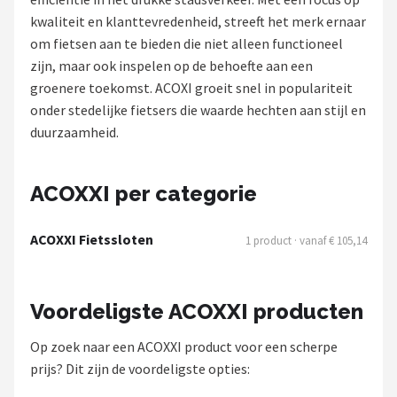
kwaliteit en klanttevredenheid, streeft het merk ernaar
Mountainbikes
om fietsen aan te bieden die niet alleen functioneel
zijn, maar ook inspelen op de behoefte aan een
Shop
groenere toekomst. ACOXI groeit snel in populariteit
POPULAIRE MERKEN
onder stedelijke fietsers die waarde hechten aan stijl en
duurzaamheid.
Basil
Volare
ACOXXI per categorie
ABUS
ACOXXI Fietssloten
1 product · vanaf € 105,14
AXA
Voordeligste ACOXXI producten
New Looxs
Op zoek naar een ACOXXI product voor een scherpe
BBB Cycling
prijs? Dit zijn de voordeligste opties: