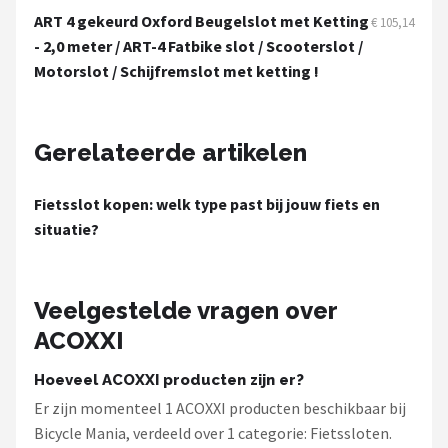
Schwalbe
ART 4 gekeurd Oxford Beugelslot met Ketting
€ 105,14
- 2,0 meter / ART-4 Fatbike slot / Scooterslot /
Voltano
Motorslot / Schijfremslot met ketting !
Shimano
Gerelateerde artikelen
Cortina
Alle merken →
Fietsslot kopen: welk type past bij jouw fiets en
situatie?
Veelgestelde vragen over
ACOXXI
Hoeveel ACOXXI producten zijn er?
Er zijn momenteel 1 ACOXXI producten beschikbaar bij
Bicycle Mania, verdeeld over 1 categorie: Fietssloten.