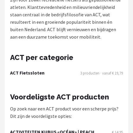
atleten. Klanttevredenheid en milieuvriendelijkheid
Mountainbikes
staan centraal in de bedrijfsfilosofie van ACT, wat
resulteert in een groeiende populariteit binnen én
Shop
buiten Nederland. ACT blijft vernieuwen en bijdragen
POPULAIRE MERKEN
aan een duurzame toekomst voor mobiliteit.
Basil
ACT per categorie
Volare
ACT Fietssloten
3 producten · vanaf € 19,79
ABUS
AXA
Voordeligste ACT producten
New Looxs
Op zoek naar een ACT product voor een scherpe prijs?
Dit zijn de voordeligste opties:
BBB Cycling
ACTIVITEITEN KUBUS «OCÉAN» | PEACH
€ 14,95