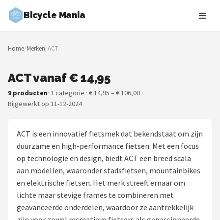
Bicycle Mania
Zoeken
Home
/
Merken
/
ACT
NAVIGATIE
Shop
ACT vanaf € 14,95
9 producten
· 1 categorie · € 14,95 – € 106,00 ·
Merken
Bijgewerkt op 11-12-2024
Blog
ACT is een innovatief fietsmek dat bekendstaat om zijn
Fietsroutes
duurzame en high-performance fietsen. Met een focus
op technologie en design, biedt ACT een breed scala
Kinderfietsen
aan modellen, waaronder stadsfietsen, mountainbikes
en elektrische fietsen. Het merk streeft ernaar om
Stadsfietsen
lichte maar stevige frames te combineren met
geavanceerde onderdelen, waardoor ze aantrekkelijk
Elektrische fietsen
zijn voor zowel recreatieve fietsers als gepassioneerde