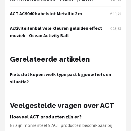
Schwalbe
ACT AC9040 kabelslot Metallic 2 m
€ 19,79
Voltano
Activiteitenbal vele kleuren geluiden effect
€ 19,95
Shimano
muziek - Ocean Activity Ball
Cortina
Gerelateerde artikelen
Alle merken →
Fietsslot kopen: welk type past bij jouw fiets en
situatie?
Veelgestelde vragen over ACT
Hoeveel ACT producten zijn er?
Er zijn momenteel 9 ACT producten beschikbaar bij