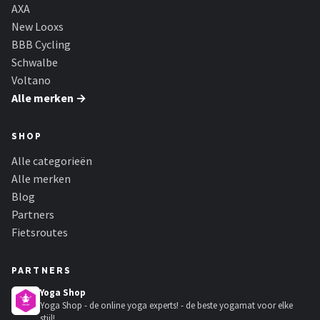
Schwalbe
AXA
New Looxs
Voltano
BBB Cycling
Schwalbe
Shimano
Voltano
Alle merken →
Cortina
SHOP
Alle merken →
Alle categorieën
Alle merken
Blog
Partners
Fietsroutes
PARTNERS
Yoga Shop
Yoga Shop - de online yoga experts! - de beste yogamat voor elke
stijl!