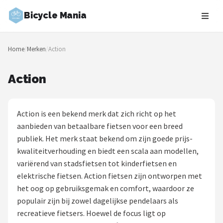
Bicycle Mania
Zoeken
Home
/
Merken
/
Action
NAVIGATIE
Shop
Action
Merken
Action is een bekend merk dat zich richt op het
Blog
aanbieden van betaalbare fietsen voor een breed
publiek. Het merk staat bekend om zijn goede prijs-
Fietsroutes
kwaliteitverhouding en biedt een scala aan modellen,
variërend van stadsfietsen tot kinderfietsen en
Kinderfietsen
elektrische fietsen. Action fietsen zijn ontworpen met
het oog op gebruiksgemak en comfort, waardoor ze
Stadsfietsen
populair zijn bij zowel dagelijkse pendelaars als
recreatieve fietsers. Hoewel de focus ligt op
Elektrische fietsen