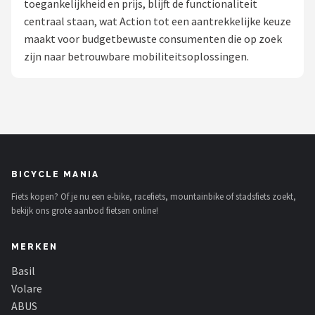
toegankelijkheid en prijs, blijft de functionaliteit
centraal staan, wat Action tot een aantrekkelijke keuze
Mountainbikes
maakt voor budgetbewuste consumenten die op zoek
zijn naar betrouwbare mobiliteitsoplossingen.
Shop
POPULAIRE MERKEN
Basil
Volare
BICYCLE MANIA
ABUS
Fiets kopen? Of je nu een e-bike, racefiets, mountainbike of stadsfiets zoekt,
bekijk ons grote aanbod fietsen online!
AXA
MERKEN
New Looxs
Basil
BBB Cycling
Volare
ABUS