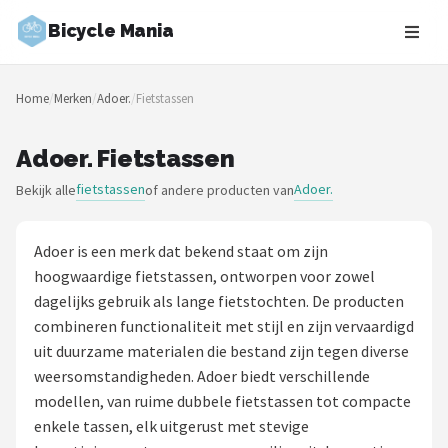
Bicycle Mania
Zoeken
Home
/
Merken
/
Adoer.
/
Fietstassen
NAVIGATIE
Shop
Adoer. Fietstassen
fietstassen
Adoer.
Bekijk alle
of andere producten van
Merken
Blog
Adoer is een merk dat bekend staat om zijn
hoogwaardige fietstassen, ontworpen voor zowel
Fietsroutes
dagelijks gebruik als lange fietstochten. De producten
combineren functionaliteit met stijl en zijn vervaardigd
Kinderfietsen
uit duurzame materialen die bestand zijn tegen diverse
weersomstandigheden. Adoer biedt verschillende
Stadsfietsen
modellen, van ruime dubbele fietstassen tot compacte
enkele tassen, elk uitgerust met stevige
Elektrische fietsen