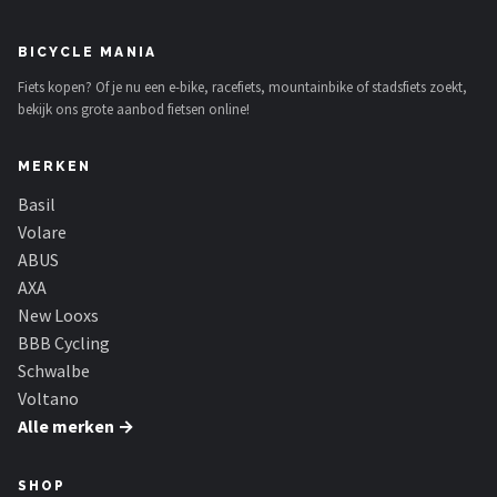
Schwalbe
BICYCLE MANIA
Voltano
Fiets kopen? Of je nu een e-bike, racefiets, mountainbike of stadsfiets zoekt,
bekijk ons grote aanbod fietsen online!
Shimano
MERKEN
Cortina
Basil
Alle merken →
Volare
ABUS
AXA
New Looxs
BBB Cycling
Schwalbe
Voltano
Alle merken →
SHOP