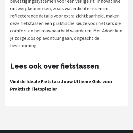
bevestigingssystemen voor een veilige rit. Innovatieve
ontwerpkenmerken, zoals waterdichte ritsen en
Mountainbikes
reflecterende details voor extra zichtbaarheid, maken
deze fietstassen een praktische keuze voor fietsers die
Shop
comfort en betrouwbaarheid waarderen. Met Adoer kun
POPULAIRE MERKEN
je zorgeloos op avontuur gaan, ongeacht de
bestemming.
Basil
Volare
Lees ook over fietstassen
ABUS
Vind de Ideale Fietstas: Jouw Ultieme Gids voor
Praktisch Fietsplezier
AXA
New Looxs
BBB Cycling