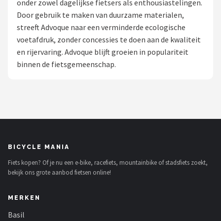
onder zowel dagelijkse fietsers als enthousiastelingen.
Door gebruik te maken van duurzame materialen,
Mountainbikes
streeft Advoque naar een verminderde ecologische
voetafdruk, zonder concessies te doen aan de kwaliteit
Shop
en rijervaring. Advoque blijft groeien in populariteit
POPULAIRE MERKEN
binnen de fietsgemeenschap.
Basil
Volare
ABUS
BICYCLE MANIA
AXA
Fiets kopen? Of je nu een e-bike, racefiets, mountainbike of stadsfiets zoekt,
bekijk ons grote aanbod fietsen online!
New Looxs
MERKEN
BBB Cycling
Basil