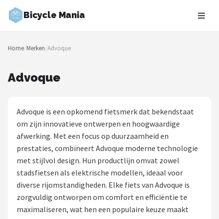
Bicycle Mania
Zoeken
Home
/
Merken
/
Advoque
NAVIGATIE
Shop
Advoque
Merken
Advoque is een opkomend fietsmerk dat bekendstaat
Blog
om zijn innovatieve ontwerpen en hoogwaardige
afwerking. Met een focus op duurzaamheid en
Fietsroutes
prestaties, combineert Advoque moderne technologie
met stijlvol design. Hun productlijn omvat zowel
Kinderfietsen
stadsfietsen als elektrische modellen, ideaal voor
diverse rijomstandigheden. Elke fiets van Advoque is
Stadsfietsen
zorgvuldig ontworpen om comfort en efficiëntie te
maximaliseren, wat hen een populaire keuze maakt
Elektrische fietsen