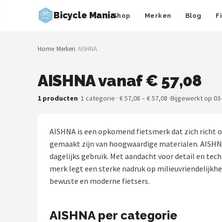
Bicycle Mania
Shop
Merken
Blog
F
Zoeken
Home
/
Merken
/
AISHNA
NAVIGATIE
Shop
AISHNA vanaf € 57,08
Merken
1 producten
· 1 categorie · € 57,08 – € 57,08 ·
Bijgewerkt op 03
Blog
AISHNA is een opkomend fietsmerk dat zich richt 
Fietsroutes
gemaakt zijn van hoogwaardige materialen. AISHNA s
dagelijks gebruik. Met aandacht voor detail en tec
Kinderfietsen
merk legt een sterke nadruk op milieuvriendelijkh
bewuste en moderne fietsers.
Stadsfietsen
AISHNA per categorie
Elektrische fietsen