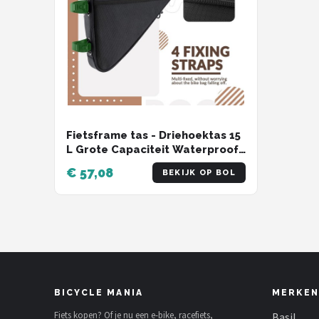
Fietsframe tas - Driehoektas 15
L Grote Capaciteit Waterproof
Reflecterend Waterproof
€ 57,08
BEKIJK OP BOL
bicycle bag
BICYCLE MANIA
MERKEN
Fiets kopen? Of je nu een e-bike, racefiets,
Basil