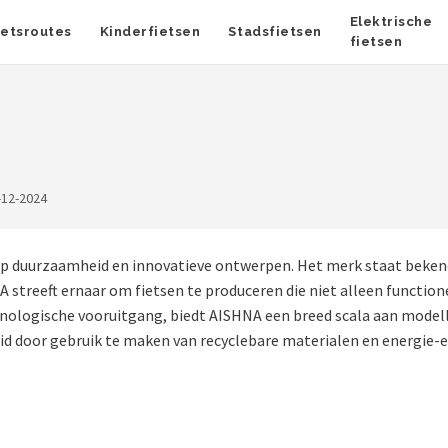
Elektrische
ietsroutes
Kinderfietsen
Stadsfietsen
fietsen
-12-2024
op duurzaamheid en innovatieve ontwerpen. Het merk staat bekend
treeft ernaar om fietsen te produceren die niet alleen functione
hnologische vooruitgang, biedt AISHNA een breed scala aan modelle
eid door gebruik te maken van recyclebare materialen en energie-e