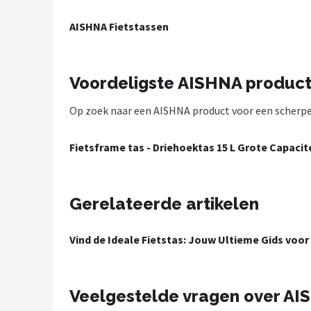
Mountainbikes
AISHNA Fietstassen
Shop
Voordeligste AISHNA produc
POPULAIRE MERKEN
Op zoek naar een AISHNA product voor een scherpe p
Basil
Volare
Fietsframe tas - Driehoektas 15 L Grote Capaci
ABUS
Gerelateerde artikelen
AXA
Vind de Ideale Fietstas: Jouw Ultieme Gids voor 
New Looxs
BBB Cycling
Veelgestelde vragen over A