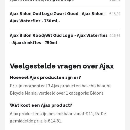
Schwalbe
Ajax Bidon Oud Logo Zwart Goud - Ajax Bidon -
€ 15,99
Voltano
Ajax Waterfles - 750 ml -
Shimano
Ajax Bidon Rood/Wit Oud Logo - Ajax Waterfles
€ 16,99
- Ajax drinkfles - 750ml-
Cortina
Alle merken →
Veelgestelde vragen over Ajax
Hoeveel Ajax producten zijn er?
Er zijn momenteel 3 Ajax producten beschikbaar bij
Bicycle Mania, verdeeld over 1 categorie: Bidons.
Wat kost een Ajax product?
Ajax producten zijn beschikbaar vanaf € 11,45. De
gemiddelde prijs is € 14,81.