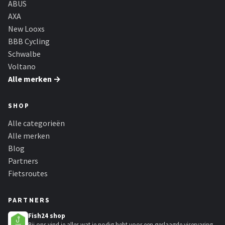
ABUS
AXA
New Looxs
BBB Cycling
Schwalbe
Voltano
Alle merken →
SHOP
Alle categorieën
Alle merken
Blog
Partners
Fietsroutes
PARTNERS
Fish24 shop
Bij ons vind je alles wat je nodig hebt voor een geslaagde viservaring.