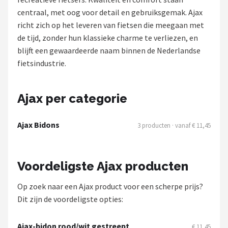
centraal, met oog voor detail en gebruiksgemak. Ajax
Mountainbikes
richt zich op het leveren van fietsen die meegaan met
de tijd, zonder hun klassieke charme te verliezen, en
Shop
blijft een gewaardeerde naam binnen de Nederlandse
POPULAIRE MERKEN
fietsindustrie.
Basil
Ajax per categorie
Volare
Ajax Bidons
3 producten · vanaf € 11,45
ABUS
AXA
Voordeligste Ajax producten
New Looxs
Op zoek naar een Ajax product voor een scherpe prijs?
Dit zijn de voordeligste opties:
BBB Cycling
Ajax-bidon rood/wit gestreept
€ 11,45