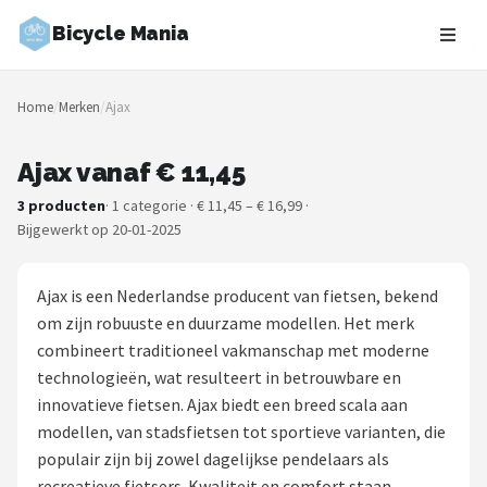
Bicycle Mania
Zoeken
Home
/
Merken
/
Ajax
NAVIGATIE
Shop
Ajax vanaf € 11,45
3 producten
· 1 categorie · € 11,45 – € 16,99 ·
Merken
Bijgewerkt op 20-01-2025
Blog
Ajax is een Nederlandse producent van fietsen, bekend
Fietsroutes
om zijn robuuste en duurzame modellen. Het merk
combineert traditioneel vakmanschap met moderne
Kinderfietsen
technologieën, wat resulteert in betrouwbare en
innovatieve fietsen. Ajax biedt een breed scala aan
Stadsfietsen
modellen, van stadsfietsen tot sportieve varianten, die
populair zijn bij zowel dagelijkse pendelaars als
Elektrische fietsen
recreatieve fietsers. Kwaliteit en comfort staan