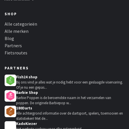
SHOP
Alle categorieën
Alle merken
Blog
Partners
Fietsroutes
PARTNERS
Fish24 shop
Bij ons vind je alles wat je nodig hebt voor een geslaagde viservaring.
Of je nu een gepas...
Barbie Shop
Barbie Poppen is de beroemdste naam in het verzamelen van
poppen. De originele Barbiepop w...
180Darts
Alle achtergrond informatie over de dartsport, spelers, toernooien en
statistieken! Met de...
KadoKiezer
🎁
Het perfecte cadeau voor elke gelegenheid.