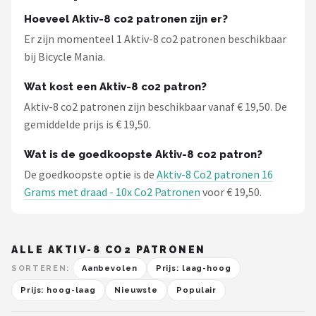
Schwalbe
Hoeveel Aktiv-8 co2 patronen zijn er?
Er zijn momenteel 1 Aktiv-8 co2 patronen beschikbaar
Voltano
bij Bicycle Mania.
Shimano
Wat kost een Aktiv-8 co2 patron?
Aktiv-8 co2 patronen zijn beschikbaar vanaf € 19,50. De
Cortina
gemiddelde prijs is € 19,50.
Alle merken →
Wat is de goedkoopste Aktiv-8 co2 patron?
De goedkoopste optie is de
Aktiv-8 Co2 patronen 16
Grams met draad - 10x Co2 Patronen
voor € 19,50.
ALLE AKTIV-8 CO2 PATRONEN
SORTEREN:
Aanbevolen
Prijs: laag-hoog
Prijs: hoog-laag
Nieuwste
Populair