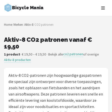
Bicycle Mania
Zoeken
Home
/
Merken
/
Aktiv-8
/
CO2 patronen
NAVIGATIE
Shop
Aktiv-8 CO2 patronen vanaf €
19,50
Merken
co2 patronen
1 product
· € 19,50 – € 19,50 · Bekijk alle
of overige
Aktiv-8 producten
Blog
Fietsroutes
Aktiv-8 CO2-patronen zijn hoogwaardige gaspatronen
die speciaal zijn ontworpen voor diverse toepassingen,
Kinderfietsen
zoals het opblazen van fietsbanden en het aandrijven
van airsoftwapens. Deze patronen leveren een snelle en
Stadsfietsen
efficiënte levering van koolstofdioxide, waardoor ze
ideaal zijn voor noodsituaties en sportactiviteiten.
Elektrische fietsen