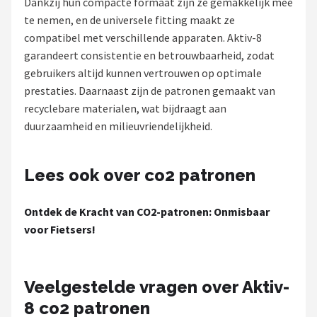
Dankzij hun compacte formaat zijn ze gemakkelijk mee
te nemen, en de universele fitting maakt ze
Mountainbikes
compatibel met verschillende apparaten. Aktiv-8
garandeert consistentie en betrouwbaarheid, zodat
Shop
gebruikers altijd kunnen vertrouwen op optimale
POPULAIRE MERKEN
prestaties. Daarnaast zijn de patronen gemaakt van
recyclebare materialen, wat bijdraagt aan
Basil
duurzaamheid en milieuvriendelijkheid.
Volare
Lees ook over co2 patronen
ABUS
Ontdek de Kracht van CO2-patronen: Onmisbaar
AXA
voor Fietsers!
New Looxs
Veelgestelde vragen over Aktiv-
BBB Cycling
8 co2 patronen