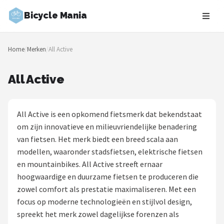
Bicycle Mania
Zoeken
Home
/
Merken
/
All Active
NAVIGATIE
Shop
All Active
Merken
All Active is een opkomend fietsmerk dat bekendstaat
Blog
om zijn innovatieve en milieuvriendelijke benadering
van fietsen. Het merk biedt een breed scala aan
Fietsroutes
modellen, waaronder stadsfietsen, elektrische fietsen
en mountainbikes. All Active streeft ernaar
Kinderfietsen
hoogwaardige en duurzame fietsen te produceren die
zowel comfort als prestatie maximaliseren. Met een
Stadsfietsen
focus op moderne technologieën en stijlvol design,
spreekt het merk zowel dagelijkse forenzen als
Elektrische fietsen