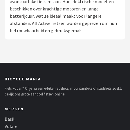
avontuurlijke fietsers aan. Hun elektrische modellen
beschikken over krachtige motoren en lange
Mountainbikes
batterijduur, wat ze ideaal maakt voor langere
afstanden. All Active fietsen worden geprezen om hun
Shop
betrouwbaarheid en gebruiksgemak.
POPULAIRE MERKEN
Basil
Volare
ABUS
BICYCLE MANIA
Fiets kopen? Of je nu een e-bike, racefiets, mountainbike of stadsfiets zoekt,
AXA
bekijk ons grote aanbod fietsen online!
New Looxs
MERKEN
BBB Cycling
Basil
Volare