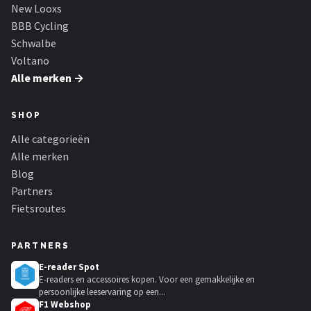
Schwalbe
New Looxs
BBB Cycling
Voltano
Schwalbe
Voltano
Shimano
Alle merken →
Cortina
SHOP
Alle categorieën
Alle merken →
Alle merken
Blog
Partners
Fietsroutes
PARTNERS
E-reader Spot
E-readers en accessoires kopen. Voor een gemakkelijke en
persoonlijke leeservaring op een...
F1 Webshop