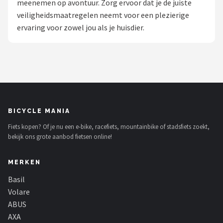
meenemen op avontuur. Zorg ervoor dat je de juiste
veiligheidsmaatregelen neemt voor een plezierige
Mountainbikes
ervaring voor zowel jou als je huisdier.
Shop
POPULAIRE MERKEN
Basil
Volare
BICYCLE MANIA
Fiets kopen? Of je nu een e-bike, racefiets, mountainbike of stadsfiets zoekt,
ABUS
bekijk ons grote aanbod fietsen online!
AXA
MERKEN
New Looxs
Basil
Volare
BBB Cycling
ABUS
AXA