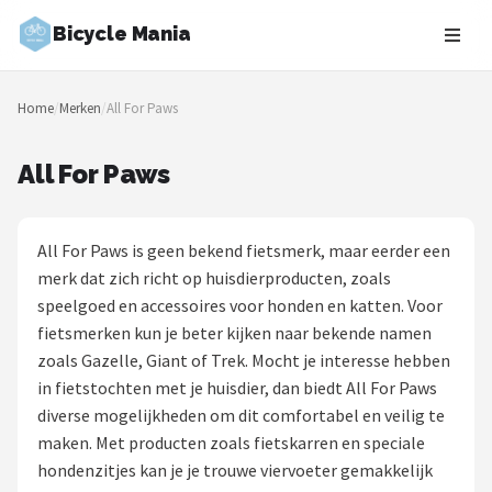
Bicycle Mania
Zoeken
Home
/
Merken
/
All For Paws
NAVIGATIE
Shop
All For Paws
Merken
All For Paws is geen bekend fietsmerk, maar eerder een
Blog
merk dat zich richt op huisdierproducten, zoals
speelgoed en accessoires voor honden en katten. Voor
Fietsroutes
fietsmerken kun je beter kijken naar bekende namen
zoals Gazelle, Giant of Trek. Mocht je interesse hebben
Kinderfietsen
in fietstochten met je huisdier, dan biedt All For Paws
diverse mogelijkheden om dit comfortabel en veilig te
Stadsfietsen
maken. Met producten zoals fietskarren en speciale
hondenzitjes kan je je trouwe viervoeter gemakkelijk
Elektrische fietsen