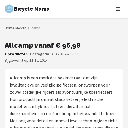
Bicycle Mania
Zoeken
Home
/
Merken
/
Allcamp
NAVIGATIE
Shop
Allcamp vanaf € 96,98
1 producten
· 1 categorie · € 96,98 – € 96,98 ·
Merken
Bijgewerkt op 11-12-2024
Blog
Allcamp is een merk dat bekendstaat om zijn
Fietsroutes
kwalitatieve en veelzijdige fietsen, ontworpen voor
zowel stedelijke rijders als avontuurlijke toerfietsers.
Kinderfietsen
Hun productlijn omvat stadsfietsen, elektrische
modellen en hybride fietsen, die allemaal
Stadsfietsen
duurzaamheid en comfort hoog in het vaandel hebben.
Met oog voor detail en innovatieve technologieën richt
Elektrische fietsen
Allcamp zich op gebruiksvriendelijke ontwerpen die een