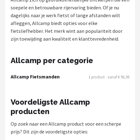
soepele en betrouwbare rijervaring bieden. Of je nu
Mountainbikes
dagelijks naar je werk fietst of lange afstanden wilt
afleggen, Allcamp biedt opties voor elke
Shop
fietsliefhebber. Het merk wint aan populariteit door
POPULAIRE MERKEN
zijn toewijding aan kwaliteit en klanttevredenheid.
Basil
Allcamp per categorie
Volare
Allcamp Fietsmanden
1 product · vanaf € 96,98
ABUS
AXA
Voordeligste Allcamp
producten
New Looxs
Op zoek naar een Allcamp product voor een scherpe
BBB Cycling
prijs? Dit zijn de voordeligste opties: