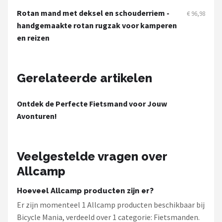
Schwalbe
Rotan mand met deksel en schouderriem -
€ 96,98
handgemaakte rotan rugzak voor kamperen
Voltano
en reizen
Shimano
Gerelateerde artikelen
Cortina
Alle merken →
Ontdek de Perfecte Fietsmand voor Jouw
Avonturen!
Veelgestelde vragen over
Allcamp
Hoeveel Allcamp producten zijn er?
Er zijn momenteel 1 Allcamp producten beschikbaar bij
Bicycle Mania, verdeeld over 1 categorie: Fietsmanden.