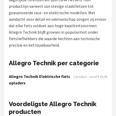
productlijn varieert van stevige stadsfietsen tot
Mountainbikes
geavanceerde race- en elektrische modellen. Met
aandacht voor detail en vakmanschap zorgen zij ervoor
Shop
dat elke fiets voldoet aan hoge kwaliteitsnormen.
POPULAIRE MERKEN
Allegro Technik blijft groeien in populariteit onder
fietsliefhebbers die waarde hechten aan technische
Basil
precisie en betrouwbaarheid.
Volare
Allegro Technik per categorie
ABUS
Allegro Technik Elektrische fiets
1 product · vanaf € 89,00
AXA
opladers
New Looxs
Voordeligste Allegro Technik
BBB Cycling
producten