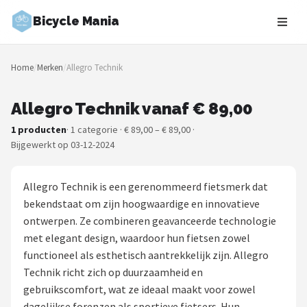
Bicycle Mania
Zoeken
Home
/
Merken
/
Allegro Technik
NAVIGATIE
Shop
Allegro Technik vanaf € 89,00
1 producten
· 1 categorie · € 89,00 – € 89,00 ·
Merken
Bijgewerkt op 03-12-2024
Blog
Allegro Technik is een gerenommeerd fietsmerk dat
Fietsroutes
bekendstaat om zijn hoogwaardige en innovatieve
ontwerpen. Ze combineren geavanceerde technologie
Kinderfietsen
met elegant design, waardoor hun fietsen zowel
functioneel als esthetisch aantrekkelijk zijn. Allegro
Stadsfietsen
Technik richt zich op duurzaamheid en
gebruikscomfort, wat ze ideaal maakt voor zowel
Elektrische fietsen
dagelijkse forenzen als sportieve fietsers. Hun