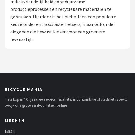
milieuvriendelijkheid door duurzame
productieprocessen en recyclebare materialen te
Mountainbikes
gebruiken. Hierdoor is het niet alleen een populaire
keuze onder enthousiaste fietsers, maar ook onder
Shop
diegenen die bewust kiezen voor een groenere
POPULAIRE MERKEN
levensstijl.
Basil
Volare
ABUS
BICYCLE MANIA
AXA
Fiets kopen? Of je nu een e-bike, racefiets, mountainbike of stadsfiets zoekt,
bekijk ons grote aanbod fietsen online!
New Looxs
MERKEN
BBB Cycling
Basil