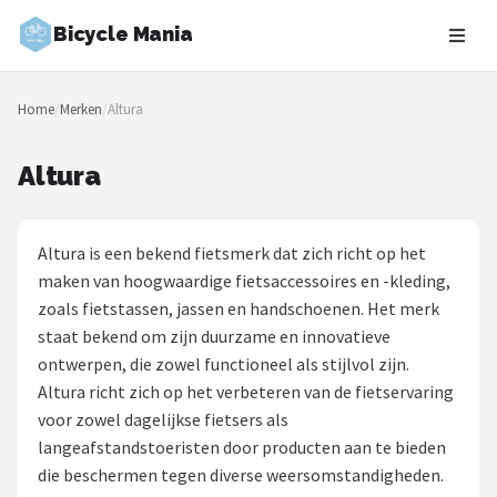
Bicycle Mania
Zoeken
Home
/
Merken
/
Altura
NAVIGATIE
Shop
Altura
Merken
Altura is een bekend fietsmerk dat zich richt op het
Blog
maken van hoogwaardige fietsaccessoires en -kleding,
zoals fietstassen, jassen en handschoenen. Het merk
Fietsroutes
staat bekend om zijn duurzame en innovatieve
ontwerpen, die zowel functioneel als stijlvol zijn.
Kinderfietsen
Altura richt zich op het verbeteren van de fietservaring
voor zowel dagelijkse fietsers als
Stadsfietsen
langeafstandstoeristen door producten aan te bieden
die beschermen tegen diverse weersomstandigheden.
Elektrische fietsen