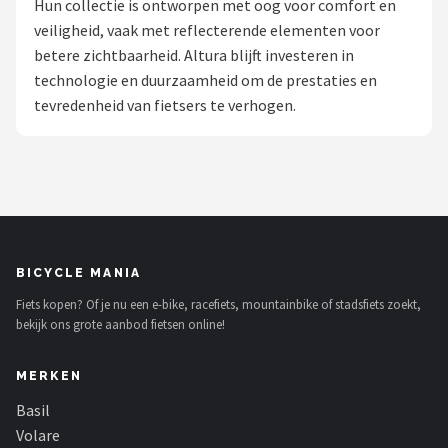
Hun collectie is ontworpen met oog voor comfort en
veiligheid, vaak met reflecterende elementen voor
Mountainbikes
betere zichtbaarheid. Altura blijft investeren in
technologie en duurzaamheid om de prestaties en
Shop
tevredenheid van fietsers te verhogen.
POPULAIRE MERKEN
Basil
Volare
ABUS
BICYCLE MANIA
Fiets kopen? Of je nu een e-bike, racefiets, mountainbike of stadsfiets zoekt,
AXA
bekijk ons grote aanbod fietsen online!
New Looxs
MERKEN
BBB Cycling
Basil
Volare