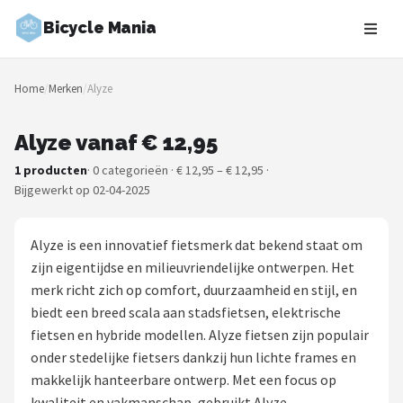
Bicycle Mania
Zoeken
Home
/
Merken
/
Alyze
NAVIGATIE
Shop
Alyze vanaf € 12,95
1 producten
· 0 categorieën · € 12,95 – € 12,95 ·
Merken
Bijgewerkt op 02-04-2025
Blog
Alyze is een innovatief fietsmerk dat bekend staat om
Fietsroutes
zijn eigentijdse en milieuvriendelijke ontwerpen. Het
merk richt zich op comfort, duurzaamheid en stijl, en
Kinderfietsen
biedt een breed scala aan stadsfietsen, elektrische
fietsen en hybride modellen. Alyze fietsen zijn populair
Stadsfietsen
onder stedelijke fietsers dankzij hun lichte frames en
makkelijk hanteerbare ontwerp. Met een focus op
Elektrische fietsen
kwaliteit en vakmanschap, gebruikt Alyze