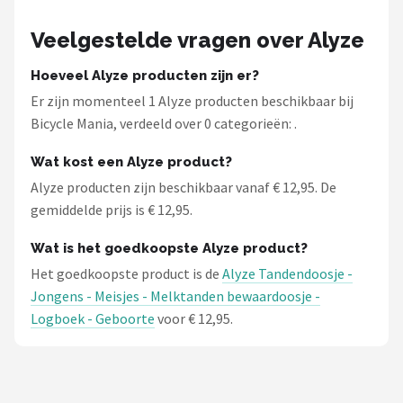
Schwalbe
Veelgestelde vragen over Alyze
Voltano
Hoeveel Alyze producten zijn er?
Shimano
Er zijn momenteel 1 Alyze producten beschikbaar bij
Bicycle Mania, verdeeld over 0 categorieën: .
Cortina
Wat kost een Alyze product?
Alle merken →
Alyze producten zijn beschikbaar vanaf € 12,95. De
gemiddelde prijs is € 12,95.
Wat is het goedkoopste Alyze product?
Het goedkoopste product is de
Alyze Tandendoosje -
Jongens - Meisjes - Melktanden bewaardoosje -
Logboek - Geboorte
voor € 12,95.