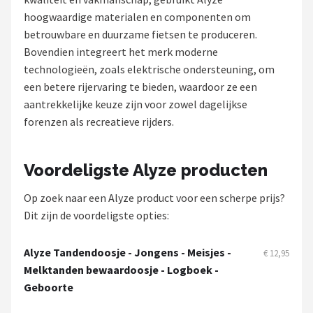
hoogwaardige materialen en componenten om
Mountainbikes
betrouwbare en duurzame fietsen te produceren.
Bovendien integreert het merk moderne
Shop
technologieën, zoals elektrische ondersteuning, om
POPULAIRE MERKEN
een betere rijervaring te bieden, waardoor ze een
aantrekkelijke keuze zijn voor zowel dagelijkse
Basil
forenzen als recreatieve rijders.
Volare
Voordeligste Alyze producten
ABUS
Op zoek naar een Alyze product voor een scherpe prijs?
Dit zijn de voordeligste opties:
AXA
New Looxs
Alyze Tandendoosje - Jongens - Meisjes -
€ 12,95
Melktanden bewaardoosje - Logboek -
BBB Cycling
Geboorte