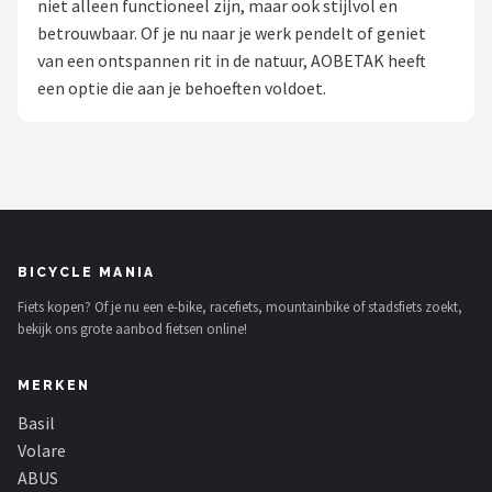
niet alleen functioneel zijn, maar ook stijlvol en
betrouwbaar. Of je nu naar je werk pendelt of geniet
Mountainbikes
van een ontspannen rit in de natuur, AOBETAK heeft
een optie die aan je behoeften voldoet.
Shop
POPULAIRE MERKEN
Basil
Volare
BICYCLE MANIA
ABUS
Fiets kopen? Of je nu een e-bike, racefiets, mountainbike of stadsfiets zoekt,
bekijk ons grote aanbod fietsen online!
AXA
MERKEN
New Looxs
Basil
BBB Cycling
Volare
ABUS