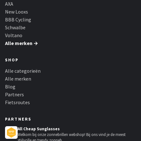
Schwalbe
AXA
New Looxs
Voltano
BBB Cycling
Schwalbe
Shimano
Voltano
Alle merken →
Cortina
SHOP
Alle merken →
Alle categorieën
Alle merken
Blog
Partners
Fietsroutes
PARTNERS
All Cheap Sunglasses
Welkom bij onze zonnebrillen webshop! Bij ons vind je de meest
stijlvolle en trendy zonneb...