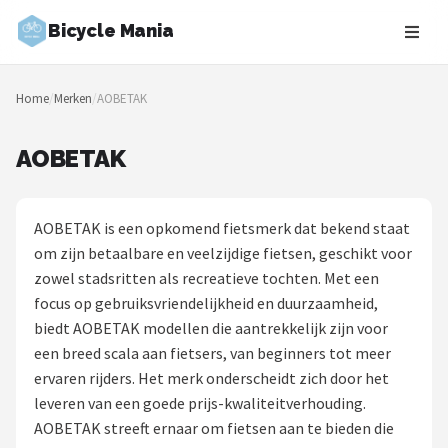
Bicycle Mania
Zoeken
Home
/
Merken
/
AOBETAK
NAVIGATIE
Shop
AOBETAK
Merken
AOBETAK is een opkomend fietsmerk dat bekend staat
Blog
om zijn betaalbare en veelzijdige fietsen, geschikt voor
zowel stadsritten als recreatieve tochten. Met een
Fietsroutes
focus op gebruiksvriendelijkheid en duurzaamheid,
biedt AOBETAK modellen die aantrekkelijk zijn voor
Kinderfietsen
een breed scala aan fietsers, van beginners tot meer
ervaren rijders. Het merk onderscheidt zich door het
Stadsfietsen
leveren van een goede prijs-kwaliteitverhouding.
AOBETAK streeft ernaar om fietsen aan te bieden die
Elektrische fietsen