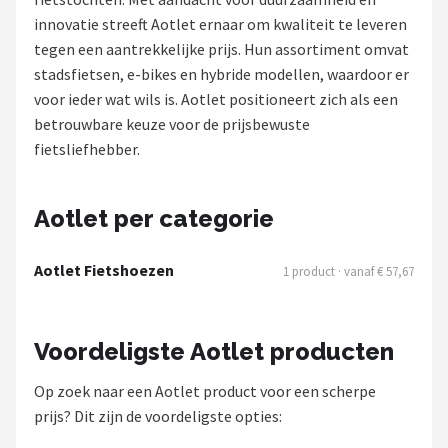
innovatie streeft Aotlet ernaar om kwaliteit te leveren
Mountainbikes
tegen een aantrekkelijke prijs. Hun assortiment omvat
stadsfietsen, e-bikes en hybride modellen, waardoor er
Shop
voor ieder wat wils is. Aotlet positioneert zich als een
POPULAIRE MERKEN
betrouwbare keuze voor de prijsbewuste
fietsliefhebber.
Basil
Volare
Aotlet per categorie
ABUS
Aotlet Fietshoezen
1 product · vanaf € 57,67
AXA
Voordeligste Aotlet producten
New Looxs
Op zoek naar een Aotlet product voor een scherpe
BBB Cycling
prijs? Dit zijn de voordeligste opties: