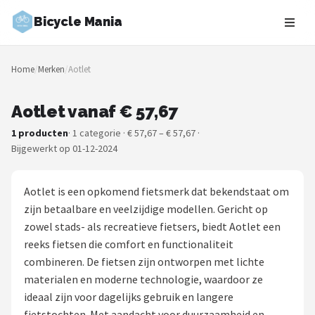
Bicycle Mania
Zoeken
Home
/
Merken
/
Aotlet
NAVIGATIE
Shop
Aotlet vanaf € 57,67
1 producten
· 1 categorie · € 57,67 – € 57,67 ·
Merken
Bijgewerkt op 01-12-2024
Blog
Aotlet is een opkomend fietsmerk dat bekendstaat om
Fietsroutes
zijn betaalbare en veelzijdige modellen. Gericht op
zowel stads- als recreatieve fietsers, biedt Aotlet een
Kinderfietsen
reeks fietsen die comfort en functionaliteit
combineren. De fietsen zijn ontworpen met lichte
Stadsfietsen
materialen en moderne technologie, waardoor ze
ideaal zijn voor dagelijks gebruik en langere
Elektrische fietsen
fietstochten. Met aandacht voor duurzaamheid en