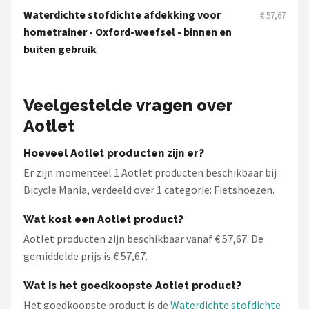
Schwalbe
Waterdichte stofdichte afdekking voor
€ 57,67
hometrainer - Oxford-weefsel - binnen en
Voltano
buiten gebruik
Shimano
Veelgestelde vragen over
Cortina
Aotlet
Alle merken →
Hoeveel Aotlet producten zijn er?
Er zijn momenteel 1 Aotlet producten beschikbaar bij
Bicycle Mania, verdeeld over 1 categorie: Fietshoezen.
Wat kost een Aotlet product?
Aotlet producten zijn beschikbaar vanaf € 57,67. De
gemiddelde prijs is € 57,67.
Wat is het goedkoopste Aotlet product?
Het goedkoopste product is de
Waterdichte stofdichte